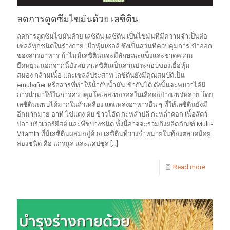
ลดการดูดซึมไขมันด้วย เลซิติน
ลดการดูดซึมไขมันด้วย เลซิติน เลซิติน เป็นไขมันที่มีความจำเป็นต่อ
เซลล์ทุกชนิดในร่างกาย เยื่อหุ้มเซลล์ ซึ่งเป็นส่วนที่ควบคุมการเข้าออก
ของสารอาหาร ถ้าไม่มีเลซิตินนจะมีลักษณะแข็งและขาดความ
ยืดหยุ่น นอกจากนี้ยังพบว่าเลซิตินเป็นส่วนประกอบของเยื่อหุ้ม
สมอง กล้ามเนื้อ และเซลล์ประสาท เลซิตินยังมีคุณสมบัติเป็น
emulsifier หรือสารที่ทำให้น้ำกับน้ำมันเข้ากันได้ ดังนั้นจะพบว่าได้มี
การนำมาใช้ในการควบคุมโคเลสเทอรอลในเลือดอย่างแพร่หลาย โดย
เลซิตินนพบได้มากในถั่วเหลือง แต่แหล่งอาหารอื่น ๆ ที่ให้เลซิตินยังมี
อีกมากมาย อาทิ ไข่แดง ตับ ข้าวโอ๊ต กะหล่ำปลี กะหล่ำดอก เนื้อสัตว์
ปลา บริวเวอร์ยีสต์ และพืชบางชนิด ทั้งนี้อาจจะรวมถึงผลิตภัณฑ์ Multi-
Vitamin ที่มีเลซิตินผสมอยู่ด้วย เลซิตินที่วางจำหน่ายในท้องตลาดมีอยู่
สองชนิด คือ แกรนูล และแคปซูล
[…]
Read more