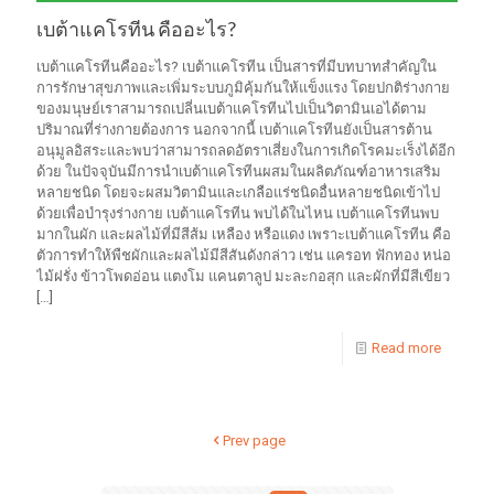
เบต้าแคโรทีน คืออะไร?
เบต้าแคโรทีนคืออะไร? เบต้าแคโรทีน เป็นสารที่มีบทบาทสำคัญใน
การรักษาสุขภาพและเพิ่มระบบภูมิคุ้มกันให้แข็งแรง โดยปกติร่างกาย
ของมนุษย์เราสามารถเปลี่นเบต้าแคโรทีนไปเป็นวิตามินเอได้ตาม
ปริมาณที่ร่างกายต้องการ นอกจากนี้ เบต้าแคโรทีนยังเป็นสารต้าน
อนุมูลอิสระและพบว่าสามารถลดอัตราเสี่ยงในการเกิดโรคมะเร็งได้อีก
ด้วย ในปัจจุบันมีการนำเบต้าแคโรทีนผสมในผลิตภัณฑ์อาหารเสริม
หลายชนิด โดยจะผสมวิตามินและเกลือแร่ชนิดอื่นหลายชนิดเข้าไป
ด้วยเพื่อบำรุงร่างกาย เบต้าแคโรทีน พบได้ในไหน เบต้าแคโรทีนพบ
มากในผัก และผลไม้ที่มีสีส้ม เหลือง หรือแดง เพราะเบต้าแคโรทีน คือ
ตัวการทำให้พืชผักและผลไม้มีสีสันดังกล่าว เช่น แครอท ฟักทอง หน่อ
ไม้ฝรั่ง ข้าวโพดอ่อน แตงโม แคนตาลูป มะละกอสุก และผักที่มีสีเขียว
[…]
Read more
Prev page