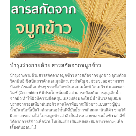
บำรุงร่างกายด้วย สารสกัดจากจมูกข้าว
บำรุงร่างกายด้วยสารสกัดจากจมูกข้าว สารสกัดจากจมูกข้าว อุดมด้วย
วิตามินอี ซึ่งเป็นสารต้านอนุมูลอิสระตัวสำคัญ จะช่วยชะลอความชรา
ป้องกันโรคเสื่อมต่างๆ รวมทั้ง วิตามินคอมเพล็กซ์ โอเมก้า 6 และเซลา
ไมซ์ (Ceramide) ที่มีประโยชน์ต่อผิว สามารถป้องกันการสูญเสียน้ำ
จากผิว ทำให้ผิวมีความยืดหยุ่น เปล่งปลั่ง ผ่องใส มีน้ำมีนวลอยู่เสมอ
ปราศจากรอยเหี่ยวย่นต่อผิว ส่วนใครที่อยากมีผิวขาวเเบบสาวญี่ปุ่น
น้ำมันชนิดนี้เป็นไวท์เทนเนอร์ชั้นดีที่ยับยั้งการเกิดเมลานินสีผิว ช่วยให้
ผิวขาวกระจ่างใส โดยจมูกข้าวสาลี เป็นส่วนปลายของเมล็ดข้าวสาลีที่
ได้จากการสีข้าวเพื่อนำปโม่เป็นแป้ง เป้นแหล่งสะสมอาหารต่างๆ เพื่อ
เลี้ยงต้นอ่อน
[…]