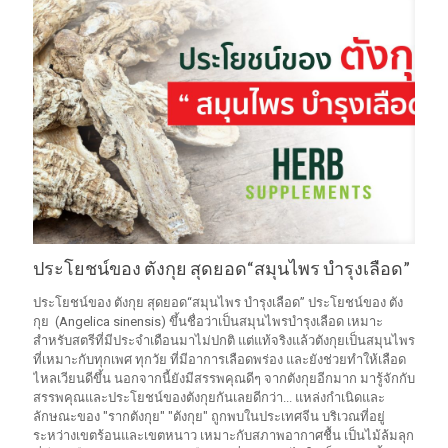
ประโยชน์ของ ตังกุย สุดยอด“สมุนไพร บำรุงเลือด”
ประโยชน์ของ ตังกุย สุดยอด“สมุนไพร บำรุงเลือด” ประโยชน์ของ ตัง
กุย (Angelica sinensis) ขึ้นชื่อว่าเป็นสมุนไพรบำรุงเลือด เหมาะ
สำหรับสตรีที่มีประจำเดือนมาไม่ปกติ แต่แท้จริงแล้วตังกุยเป็นสมุนไพร
ที่เหมาะกับทุกเพศ ทุกวัย ที่มีอาการเลือดพร่อง และยังช่วยทำให้เลือด
ไหลเวียนดีขึ้น นอกจากนี้ยังมีสรรพคุณดีๆ จากตังกุยอีกมาก มารู้จักกับ
สรรพคุณและประโยชน์ของตังกุยกันเลยดีกว่า... แหล่งกำเนิดและ
ลักษณะของ "รากตังกุย" "ตังกุย" ถูกพบในประเทศจีน บริเวณที่อยู่
ระหว่างเขตร้อนและเขตหนาว เหมาะกับสภาพอากาศชื้น เป็นไม้ล้มลุก