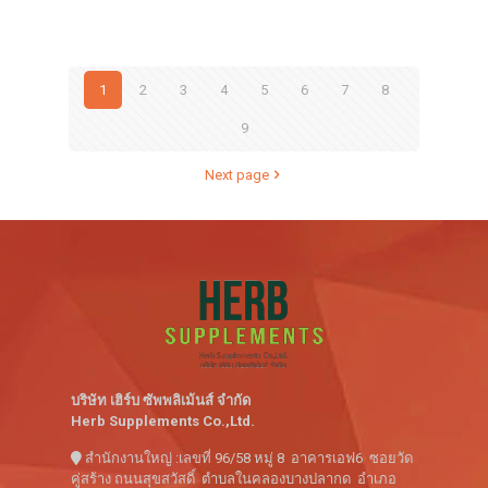
1
2
3
4
5
6
7
8
9
Next page
บริษัท เฮิร์บ ซัพพลิเม้นส์ จำกัด
Herb Supplements Co.,Ltd.
สำนักงานใหญ่ :เลขที่ 96/58 หมู่ 8 อาคารเอฟ6 ซอยวัด
คู่สร้าง ถนนสุขสวัสดิ์ ตำบลในคลองบางปลากด อำเภอ