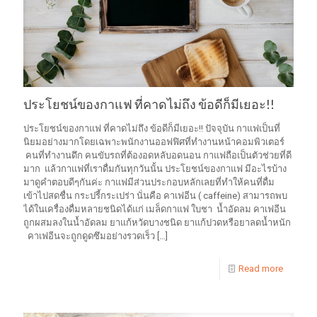
ประโยชน์ของกาแฟ ที่คาดไม่ถึง ข้อดีก็มีเยอะ!!
ประโยชน์ของกาแฟ ที่คาดไม่ถึง ข้อดีก็มีเยอะ!! ปัจจุบัน กาแฟเป็นที่
นิยมอย่างมากโดยเฉพาะพนักงานออฟฟิศที่ทำงานหน้าคอมพิวเตอร์
คนที่ทำงานดึก คนขับรถที่ต้องอดหลับอดนอน กาแฟถือเป็นตัวช่วยที่ดี
มาก แล้วกาแฟที่เราดื่มกันทุกวันนั้น ประโยชน์ของกาแฟ มีอะไรบ้าง
มาดูคำตอบดีๆกันค่ะ กาแฟมีส่วนประกอบหลักเลยที่ทำให้คนที่ดื่ม
เข้าไปสดชื่น กระปรี้กระเปร่า นั่นคือ คาเฟอีน ( caffeine) สามารถพบ
ได้ในเครื่องดื่มหลายชนิดได้แก่ เมล็ดกาแฟ ใบชา น้ำอัดลม คาเฟอีน
ถูกผสมลงในน้ำอัดลม ยาแก้หวัดบางชนิด ยาแก้ปวดหรือยาลดน้ำหนัก
คาเฟอีนจะถูกดูดซึมอย่างรวดเร็ว
[…]
Read more