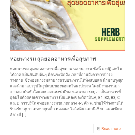
หอยนางรม สุดยอดอาหารเพื่อสุขภาพ
หอยนางรม สุดยอดอาหารเพื่อสุขภาพ หอยนางรม ชื่อนี้ คงปฏิเสธไม่
ได้ว่าคงเป็นอันดับต้นๆ ที่คนจะนึกถึง เวลาที่ถามถึงอาหารบำรุง
ร่างกาย ซึ่งหอยนางรมสามารถรับประทานได้ทั้งแบบสด นำมาปรุงสุก
และนำมาแปรรูปในรูปแบบของซอสหรือผงปรุงรส โดยมีรายงานมา
จากสถาบันหัวใจและปอดแห่งชาติของแคนาดา ระบุว่า เป็นอาหารที่
อุดมไปด้วยคุณค่าทางอาหาร เป็นแหล่งของวิตามินA, B1, B2, B3, C
และD การบริโภคหอยนางรมขนาดกลาง 4-5 ตัว จะช่วยให้ร่างกายได้
รับแร่ธาตุประเภทธาตุเหล็ก ทองแดง ไอโอดีน แมกนีเซี่ยม แคลเซียม
สังกะสี
[…]
Read more