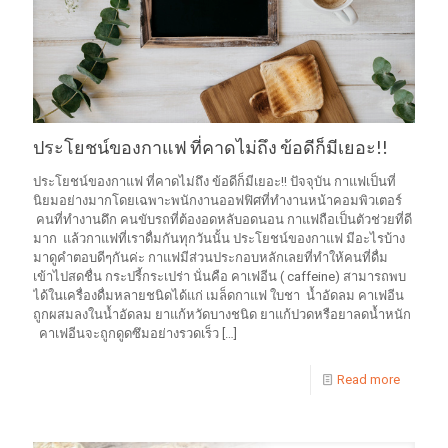
ประโยชน์ของกาแฟ ที่คาดไม่ถึง ข้อดีก็มีเยอะ!!
ประโยชน์ของกาแฟ ที่คาดไม่ถึง ข้อดีก็มีเยอะ!! ปัจจุบัน กาแฟเป็นที่
นิยมอย่างมากโดยเฉพาะพนักงานออฟฟิศที่ทำงานหน้าคอมพิวเตอร์
คนที่ทำงานดึก คนขับรถที่ต้องอดหลับอดนอน กาแฟถือเป็นตัวช่วยที่ดี
มาก แล้วกาแฟที่เราดื่มกันทุกวันนั้น ประโยชน์ของกาแฟ มีอะไรบ้าง
มาดูคำตอบดีๆกันค่ะ กาแฟมีส่วนประกอบหลักเลยที่ทำให้คนที่ดื่ม
เข้าไปสดชื่น กระปรี้กระเปร่า นั่นคือ คาเฟอีน ( caffeine) สามารถพบ
ได้ในเครื่องดื่มหลายชนิดได้แก่ เมล็ดกาแฟ ใบชา น้ำอัดลม คาเฟอีน
ถูกผสมลงในน้ำอัดลม ยาแก้หวัดบางชนิด ยาแก้ปวดหรือยาลดน้ำหนัก
คาเฟอีนจะถูกดูดซึมอย่างรวดเร็ว
[…]
Read more