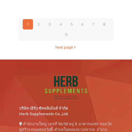
1
2
3
4
5
6
7
8
9
Next page
บริษัท เฮิร์บ ซัพพลิเม้นส์ จำกัด
Herb Supplements Co.,Ltd.
สำนักงานใหญ่ :เลขที่ 96/58 หมู่ 8 อาคารเอฟ6 ซอยวัด
คู่สร้าง ถนนสุขสวัสดิ์ ตำบลในคลองบางปลากด อำเภอ