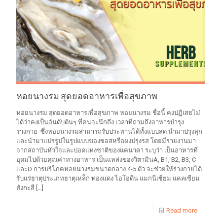
หอยนางรม สุดยอดอาหารเพื่อสุขภาพ
หอยนางรม สุดยอดอาหารเพื่อสุขภาพ หอยนางรม ชื่อนี้ คงปฏิเสธไม่
ได้ว่าคงเป็นอันดับต้นๆ ที่คนจะนึกถึง เวลาที่ถามถึงอาหารบำรุง
ร่างกาย ซึ่งหอยนางรมสามารถรับประทานได้ทั้งแบบสด นำมาปรุงสุก
และนำมาแปรรูปในรูปแบบของซอสหรือผงปรุงรส โดยมีรายงานมา
จากสถาบันหัวใจและปอดแห่งชาติของแคนาดา ระบุว่า เป็นอาหารที่
อุดมไปด้วยคุณค่าทางอาหาร เป็นแหล่งของวิตามินA, B1, B2, B3, C
และD การบริโภคหอยนางรมขนาดกลาง 4-5 ตัว จะช่วยให้ร่างกายได้
รับแร่ธาตุประเภทธาตุเหล็ก ทองแดง ไอโอดีน แมกนีเซี่ยม แคลเซียม
สังกะสี
[…]
Read more