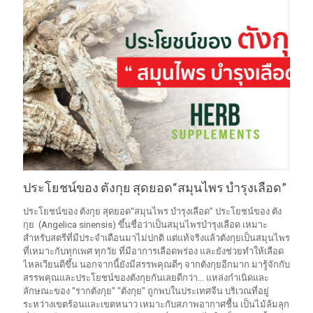
ประโยชน์ของ ตังกุย สุดยอด“สมุนไพร บำรุงเลือด”
ประโยชน์ของ ตังกุย สุดยอด“สมุนไพร บำรุงเลือด” ประโยชน์ของ ตัง
กุย (Angelica sinensis) ขึ้นชื่อว่าเป็นสมุนไพรบำรุงเลือด เหมาะ
สำหรับสตรีที่มีประจำเดือนมาไม่ปกติ แต่แท้จริงแล้วตังกุยเป็นสมุนไพร
ที่เหมาะกับทุกเพศ ทุกวัย ที่มีอาการเลือดพร่อง และยังช่วยทำให้เลือด
ไหลเวียนดีขึ้น นอกจากนี้ยังมีสรรพคุณดีๆ จากตังกุยอีกมาก มารู้จักกับ
สรรพคุณและประโยชน์ของตังกุยกันเลยดีกว่า... แหล่งกำเนิดและ
ลักษณะของ "รากตังกุย" "ตังกุย" ถูกพบในประเทศจีน บริเวณที่อยู่
ระหว่างเขตร้อนและเขตหนาว เหมาะกับสภาพอากาศชื้น เป็นไม้ล้มลุก