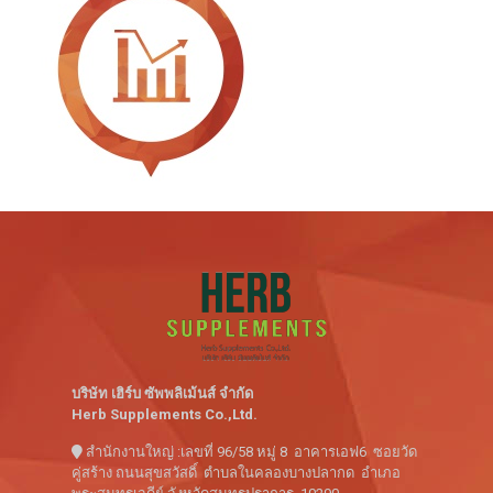
บริษัท เฮิร์บ ซัพพลิเม้นส์ จำกัด
Herb Supplements Co.,Ltd.
สำนักงานใหญ่ :เลขที่ 96/58 หมู่ 8 อาคารเอฟ6 ซอยวัด
คู่สร้าง ถนนสุขสวัสดิ์ ตำบลในคลองบางปลากด อำเภอ