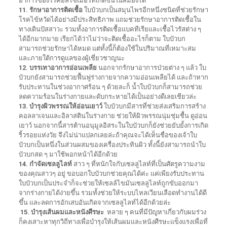
อาการของโรคอัลไซเมอร์ที่เกิดขึ้นในสมองได้
11. รักษาอาการติดเชื้อ
ใบบัวบกเป็นสมุนไพรอีกหนึ่งชนิดที่ช่วยรักษา
โรคไข้หวัดได้อย่างมีประสิทธิภาพ แถมช่วยรักษาอาการติดเชื้อใน
ทางเดินปัสสาวะ รวมทั้งอาการติดเชื้อแบคทีเรียและเชื้อไวรัสต่าง ๆ
ได้อีกมากมาย เรียกได้ว่าไม่ว่าจะติดเชื้ออะไรก็ตาม ใบบัวบก
สามารถช่วยรักษาได้หมด แต่ทั้งนี้ก็ต้องใช้ในปริมาณที่เหมาะสม
และภายใต้การดูแลของผู้เชี่ยวชาญนะ
12. บรรเทาอาการอ่อนเพลีย
นอกจากรักษาอาการป่วยต่าง ๆ แล้ว ใบ
บัวบกยังสามารถช่วยฟื้นฟูร่างกายจากความอ่อนเพลียได้ และถ้าหาก
รับประทานในช่วงอากาศร้อน ๆ ด้วยละก็ น้ำใบบัวบกก็สามารถช่วย
ลดความร้อนในร่างกายและดับกระหายได้เป็นอย่างดีเลยเชียวล่ะ
13. บำรุงผิวพรรณให้อ่อนเยาว์
ใบบัวบกมีสารที่ช่วยส่งเสริมการสร้าง
คอลลาเจนและอิลาสตินในร่างกาย ช่วยให้ผิวพรรณนุ่มชุ่มชื้น ดูอ่อน
เยาว์ นอกจากนี้สารต้านอนุมูลอิสระในใบบัวบกก็ยังช่วยยับยั้งการเกิด
ริ้วรอยแห่งวัย จึงไม่น่าแปลกเลยล่ะถ้าคุณจะได้เห็นชื่อของเจ้าใบ
บัวบกเป็นหนึ่งในส่วนผสมของเครื่องประทินผิว ทั้งนี้ยังสามารถนำใบ
บัวบกสด ๆ มาใช้พอกหน้าได้อีกด้วย
14. กำจัดเซลลูไลท์
สาว ๆ ที่หนักใจกับเซลลูไลท์ที่เป็นศัตรูความงาม
ของคุณสาวๆ อยู่ ขอบอกใบบัวบกช่วยคุณได้ค่ะ แค่เพียงรับประทาน
ใบบัวบกเป็นประจำก็จะช่วยให้เซลล์ไขมันเซลลูไลท์ถูกขับออกมา
จากร่างกายได้ง่ายขึ้น รวมทั้งช่วยให้ระบบไหลเวียนเลือดทำงานได้ดี
ขึ้น และลดการอักเสบอันเกิดจากเซลลูไลท์ได้อีกด้วยล่ะ
15. บำรุงเส้นผมและหนังศีรษะ
หลาย ๆ คนที่มีปัญหาเกี่ยวกับผมร่วง
ก็คงเสาะหาทุกวิถีทางเพื่อบำรุงให้เส้นผมและหนังศีรษะแข็งแรงเพื่อที่