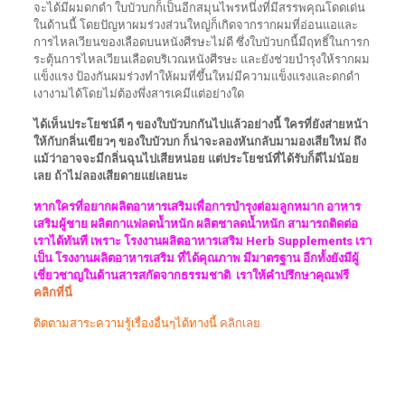
จะได้มีผมดกดำ ใบบัวบกก็เป็นอีกสมุนไพรหนึ่งที่มีสรรพคุณโดดเด่น
ในด้านนี้ โดยปัญหาผมร่วงส่วนใหญ่ก็เกิดจากรากผมที่อ่อนแอและ
การไหลเวียนของเลือดบนหนังศีรษะไม่ดี ซึ่งใบบัวบกนี้มีฤทธิ์ในการก
ระตุ้นการไหลเวียนเลือดบริเวณหนังศีรษะ และยังช่วยบำรุงให้รากผม
แข็งแรง ป้องกันผมร่วงทำให้ผมที่ขึ้นใหม่มีความแข็งแรงและดกดำ
เงางามได้โดยไม่ต้องพึ่งสารเคมีแต่อย่างใด
ได้เห็นประโยชน์ดี ๆ ของใบบัวบกกันไปแล้วอย่างนี้ ใครที่ยังส่ายหน้า
ให้กับกลิ่นเขียวๆ ของใบบัวบก ก็น่าจะลองหันกลับมามองเสียใหม่ ถึง
แม้ว่าอาจจะมีกลิ่นฉุนไปเสียหน่อย แต่ประโยชน์ที่ได้รับก็ดีไม่น้อย
เลย ถ้าไม่ลองเสียดายแย่เลยนะ
หากใครที่อยากผลิตอาหารเสริมเพื่อการบำรุงต่อมลูกหมาก อาหาร
เสริมผู้ชาย ผลิตกาแฟลดน้ำหนัก ผลิตชาลดน้ำหนัก สามารถติดต่อ
เราได้ทันที เพราะ โรงงานผลิตอาหารเสริม Herb Supplements เรา
เป็น โรงงานผลิตอาหารเสริม ที่ได้คุณภาพ มีมาตรฐาน อีกทั้งยังมีผู้
เชี่ยวชาญในด้านสารสกัดจากธรรมชาติ เราให้คำปรึกษาคุณฟรี
คลิกที่นี่
ติดตามสาระความรู้เรื่องอื่นๆได้ทางนี้
คลิกเลย