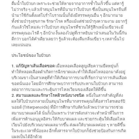
ดื่มน้ำใบบัวบก เพราะจะช่วยให้หายจากอาการช้ำในเร็วขึ้น แต่หารู้
ไม่ว่าจริง ๆ แล้วเจ้าสมุนไพรที่มีนามว่าใบบัวบก ซึ่งเป็นสมุนไพรจีนที่
นำมาใช้กันตั้งแต่โบร่ำโบราณนั้นก็ยังมีสรรพคุณอื่น ๆ อีกมากมาย
ทั้งช่วยบำรุงสุขภาพ รักษาโรค หรือแม้แต่ช่วยบำรุงความงาม อยากรู้
กันแล้วใช่ไหมล่ะว่าใบบัวบก สมุนไพรที่ชวนให้รู้สึกเหม็นเขียวจะมี
สรรพคุณอะไรดี ๆ อีกบ้าง งั้นลองไปดูที่เราหยิบมานำเสนอในวันนี้กัน
ดีกว่า บอกได้คำเดียวเลยว่า รู้แล้วจะต้องลืมกลิ่นเขียว ๆ เหล่านั้นไป
เลยแน่นอน
ประโยชน์ของ ใบบัวบก
1. แก้ปัญหาเส้นเลือดขอด
เมื่อหลอดเลือดสูญเสียความยืดหยุ่นก็
ทำให้หลอดเลือดดำเกิดการฉีกขาดและทำให้เลือดไหลออกมาคั่งอยู่
บริเวณขา เป็นสาเหตุที่ทำให้เกิดอาการบวมที่เรียกว่าอาการเส้นเลือด
ขอดนั่นเอง โดยมีการศึกษาพบว่าการรับประทานใบบัวบก สามารถ
ลดอาการบวมและกระตุ้นการไหลเวียนของเลือดให้ดีขึ้น
2. สมานแผลและรักษาโรคผิวหนังบางชนิด
หนึ่งในสารสำคัญที่ส่ง
ผลให้ใบบัวบกกลายเป็นสมุนไพรที่มากสรรพคุณก็คือสารไตรเตอร์ปิ
นอยด์ (Triterpenoids) ที่มีการศึกษากับสัตว์แล้วพบว่าสามารถช่วย
สมานบาดแผลได้ นั่นก็เป็นเพราะว่าสารดังกล่าวจะทำหน้าที่ในการ
เพิ่มสารต้านอนุมูลอิสระให้กับบาดแผล และช่วยกระตุ้นให้เลือดไหล
เวียนไปยังบริเวณบาดแผลมากขึ้น ส่งผลให้บาดแผลค่อย ๆ หายดีขึ้น
ในระยะเวลาที่น้อยลง อีกทั้งสารจากใบบัวบกก็ยังช่วยป้องกันการเกิด
แผลเป็นได้อีกด้วย