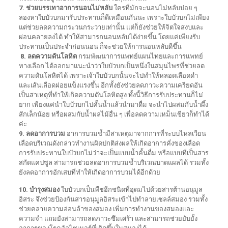
7. ช่วยบรรเทาอาการนอนไม่หลับ
ใครที่มักจะนอนไม่หลับบ่อย ๆ
ลองหาใบบัวบกมารับประทานก็ดีเหมือนกันนะ เพราะใบบัวบกไม่เพียง
แต่ช่วยลดความกระวนกระวายเท่านั้น แต่ก็ยังช่วยให้จิตใจสงบและ
ผ่อนคลายลงได้ ทำให้สามารถนอนหลับได้ง่ายขึ้น โดยแค่เพียงรับ
ประทานเป็นประจำก่อนนอน ก็จะช่วยให้การนอนหลับดีขึ้น
8. ลดความดันโลหิต
กรมพัฒนาการแพทย์แผนไทยและการแพทย์
ทางเลือก ได้ออกมาแนะนำว่าใบบัวบกเป็นหนึ่งในสมุนไพรที่ช่วยลด
ความดันโลหิตได้ เพราะเจ้าใบบัวบกนั้นจะไปทำให้หลอดเลือดดำ
และเส้นเลือดฝอยแข็งแรงขึ้น อีกทั้งยังช่วยลดภาวะความเครียดอัน
เป็นสาเหตุที่ทำให้เกิดความดันโลหิตสูง ทั้งนี้วิธีการรับประทานก็ไม่
ยาก เพียงแค่นำใบบัวบกไปคั้นน้ำแล้วนำมาดื่ม จะนำไปผสมกับน้ำผึ้ง
สักเล็กน้อย หรือผสมกับน้ำผลไม้อื่น ๆ เพื่อลดความเหม็นเขียวก็ทำได้
ค่ะ
9. ลดอาการบวม
อาการบวมช้ำมีสาเหตุมาจากการที่ระบบไหลเวียน
เลือดบริเวณดังกล่าวทำงานผิดปกติส่งผลให้เกิดอาการคั่งของเลือด
การรับประทานใบบัวบกไม่ว่าจะเป็นแบบน้ำคั้นดื่ม หรือแบบที่เป็นสาร
สกัดแคปซูล สามารถช่วยลดอาการบวมช้ำบริเวณบาดแผลได้ รวมทั้ง
ยังลดอาการอักเสบที่ทำให้เกิดอาการบวมได้อีกด้วย
10. บำรุงสมอง
ใบบัวบกเป็นพืชอีกชนิดที่อุดมไปด้วยสารต้านอนุมูล
อิสระ จึงช่วยป้องกันสารอนุมูลอิสระเข้าไปทำลายเซลล์สมอง รวมทั้ง
ช่วยคลายความอ่อนล้าของสมอง เพิ่มการทำงานของสมองและ
ความจำ แถมยังสามารถลดภาวะซึมเศร้า และสามารถช่วยยับยั้ง