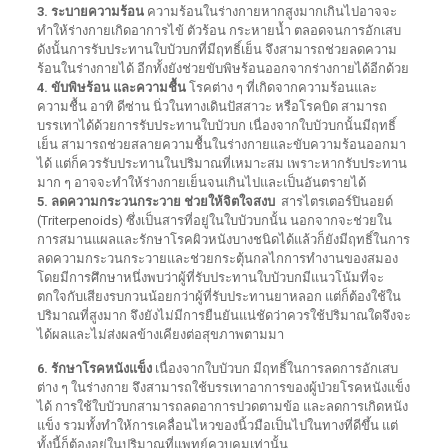
3. ระบายความร้อน
ความร้อนในร่างกายหากสูงมากเกินไปอาจจะ
ทำให้ร่างกายเกิดอาการไข้ ตัวร้อน กระหายน้ำ ตลอดจนการอักเสบ
ดังนั้นการรับประทานใบบัวบกที่มีฤทธิ์เย็น จึงสามารถช่วยลดความ
ร้อนในร่างกายได้ อีกทั้งยังช่วยขับพิษร้อนออกจากร่างกายได้อีกด้วย
4. ขับพิษร้อน และความชื้น
โรคต่าง ๆ ที่เกิดจากความร้อนและ
ความชื้น อาทิ ดีซ่าน นิ่วในทางเดินปัสสาวะ หรือโรคบิด สามารถ
บรรเทาได้ด้วยการรับประทานใบบัวบก เนื่องจากใบบัวบกนั้นมีฤทธิ์
เย็น สามารถช่วยสลายความชื้นในร่างกายและขับความร้อนออกมา
ได้ แต่ก็ควรรับประทานในปริมาณที่เหมาะสม เพราะหากรับประทาน
มาก ๆ อาจจะทำให้ร่างกายเย็นจนเกินไปและเป็นอันตรายได้
5. ลดความกระวนกระวาย ช่วยให้จิตใจสงบ
สารไตรเตอร์ปินอยด์
(Triterpenoids) ซึ่งเป็นสารที่อยู่ในใบบัวบกนั้น นอกจากจะช่วยใน
การสมานแผลและรักษาโรคผิวหนังบางชนิดได้แล้วก็ยังมีฤทธิ์ในการ
ลดความกระวนกระวายและช่วยกระตุ้นกลไกการทำงานของสมอง
โดยมีการศึกษาหนึ่งพบว่าผู้ที่รับประทานใบบัวบกมีแนวโน้มที่จะ
ตกใจกับเสียงรบกวนน้อยกว่าผู้ที่รับประทานยาหลอก แต่ก็ต้องใช้ใน
ปริมาณที่สูงมาก จึงยังไม่มีการยืนยันแน่ชัดว่าควรใช้ปริมาณใดจึงจะ
ได้ผลและไม่ส่งผลข้างเคียงต่อสุขภาพตามมา
6. รักษาโรคหนังแข็ง
เนื่องจากใบบัวบก มีฤทธิ์ในการลดการอักเสบ
ต่าง ๆ ในร่างกาย จึงสามารถใช้บรรเทาอาการของผู้ป่วยโรคหนังแข็ง
ได้ การใช้ใบบัวบกสามารถลดอาการปวดตามข้อ และลดการเกิดหนัง
แข็ง รวมทั้งทำให้การเคลื่อนไหวของนิ้วมือเป็นไปในทางที่ดีขึ้น แต่
ทั้งนี้ก็ต้องอยู่ในปริมาณที่แพทย์ควบคุมเท่านั้น