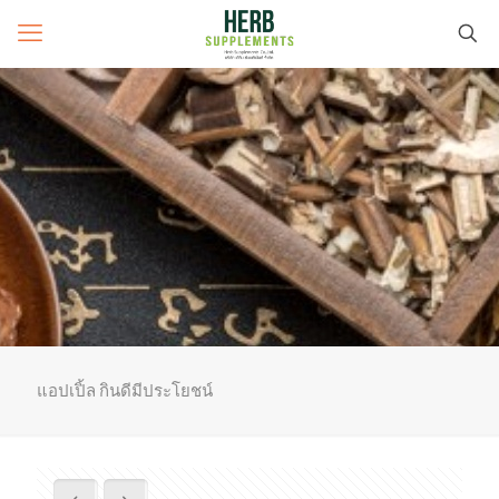
แอปเปิ้ล กินดีมีประโยชน์