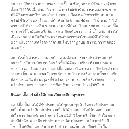
และประวัติการเจ็บป่วยต่าง ๆ รวมทั้งเก็บข้อมูลการบริโภคของผู้ป่วย
ตั้งแต่ปี 1986 เพื่อนำมาวิเคราะห์ พบว่าผู้เข้าร่วมการทดลองเพศชาย
ที่ได้รับสารฟลาโวนอยด์ในปริมาณสูงเสี่ยงเกิดโรคพาร์กินสันน้อย
กว่าผู้ที่รับสารฟลาโวนอยด์ต่ำ คิดเป็นร้อยละ 40 อย่างไรก็ตาม ยังไม่
อาจสรุปได้ว่าการรับประทานอาหารที่มีฟลาโวนอยด์สูงอย่างแอปเปิ้ล
ชา เบอร์รี่ ไวน์แดง หรือส้ม จะช่วยป้องกันการป่วยเป็นโรคดังกล่าวได้
เนื่องจากความสัมพันธ์ระหว่างระดับสารฟลาโวนอยด์ที่ได้รับกับ
ความเสี่ยงการเกิดโรคพาร์กินสันไม่ปรากฏกับผู้เข้าร่วมการทดลอง
เพศหญิง
อย่างไรก็ดี สารฟลาโวนอยด์อาจไม่ส่งผลต่อระบบประสาทอย่างที่
กล่าวอ้างกันมา โดยงานวิจัยอีกชิ้นได้ศึกษาเปรียบเทียบสรรพคุณ
ของสารฟลาโวนอยด์จากแอปเปิ้ลและสารไนเตรทจากผักปวยเล้ง พบ
ว่าแอปเปิ้ลและผักปวยเล้งช่วยเพิ่มระดับไนเตรทที่พบตามน้ำลายหรือ
ปัสสาวะ แต่ไม่ปรากฏผลชี้ชัดว่าสารอาหารจากพืชทั้งสองอย่างบำรุง
หรือทำลายกระบวนการการเรียนรู้และอารมณ์ของผู้บริโภค
กินแอปเปิ้ลอย่างไรให้ปลอดภัยและดีต่อสุขภาพ
แอปเปิ้ลเป็นผลไม้ที่รับประทานได้ทุกเพศทุกวัย โดยจะรับประทานแอ
ปเปิ้ลทั้งผลหรือดื่มเป็นน้ำแอปเปิ้ลก็ได้ ส่วนสารโพลีฟีนอลจากแอ
ปเปิ้ลอาจปลอดภัยต่อร่างกายในกรณีที่บริโภคหรือใช้ทาผิวในระยะ
สั้น ที่สำคัญ ควรเลี่ยงรับประทานเมล็ด เนื่องจากเมล็ดแอปเปิ้ลมี
ไซยาไนด์ซึ่งเป็นยาพิษ หากรับประทานเมล็ดแอปเปิ้ลเข้าไปใน