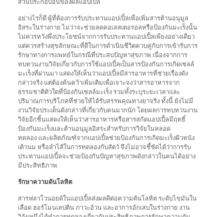
ส่วนประกอบอื่นของผลแอปเปิ้ล
อย่างไรก็ดี ผู้ที่ต้องการรับประทานแอปเปิ้ลเพื่อเพิ่มสารต้านอนุมูล
อิสระในร่างกาย ไม่ว่าจะช่วยลดคอเลสเตอรอลหรือป้องกันมะเร็งนั้น
ไม่ควรหวังพึ่งประโยชน์จากการรับประทานแอปเปิ้ลเพียงอย่างเดียว
แต่ควรสร้างสุขลักษณะที่ดีในการดำเนินชีวิตควบคู่กับการเข้ารับการ
รักษาทางการแพทย์ในกรณีที่ประสบปัญหาสุขภาพ เนื่องจากการ
ทบทวนงานวิจัยเกี่ยวกับการใช้แอปเปิ้ลเป็นสารป้องกันการเกิดเซลล์
มะเร็งที่ผ่านมา แสดงให้เห็นว่าแอปเปิ้ลมีสารอาหารที่ช่วยเรื่องดัง
กล่าวจริง แต่ต้องค้นคว้าเพิ่มเติมเพื่อเจาะจงว่าสารอาหารจาก
ธรรมชาติตัวใดที่ป้องกันเซลล์มะเร็ง รวมทั้งระบุระยะเวลาและ
ปริมาณการบริโภคที่ช่วยให้ได้รับสรรพคุณทางยาจริง ทั้งนี้ ยังไม่มี
งานวิจัยประเด็นดังกล่าวที่เกี่ยวกับคนมากนัก โดยผลการทบทวนงาน
วิจัยอีกชิ้นแสดงให้เห็นว่าสารอาหารหรือสารสกัดแอปเปิ้ลมีฤทธิ์
ป้องกันมะเร็งและต้านอนุมูลอิสระสำหรับการวิจัยในหลอด
ทดลอง และผลิตภัณฑ์จากแอปเปิ้ลช่วยป้องกันการเกิดมะเร็งผิวหนัง
เต้านม หรือลำไส้ในการทดลองกับสัตว์ จึงไม่อาจชี้ชัดได้ว่าการรับ
ประทานแอปเปิ้ลจะช่วยป้องกันปัญหาสุขภาพดังกล่าวในคนได้อย่าง
มีประสิทธิภาพ
รักษาความดันโลหิต
สารฟลาโวนอยด์ในแอปเปิ้ลส่งผลดีต่อความดันโลหิต ระดับไขมันใน
เลือด ฮอร์โมนเลปติน ภาวะอ้วน และอาการอักเสบในร่างกาย งาน
วิจัยหนึ่งได้ทำการทดลองเกี่ยวกับประสิทธิภาพการรักษาความดัน