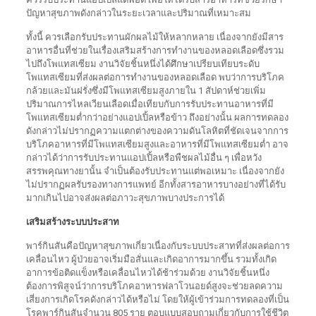
ปัญหาสุขภาพดังกล่าวในระยะเวลาและปริมาณที่เหมาะสม
ทั้งนี้ ควรเลือกรับประทานผักผลไม้ให้หลากหลาย เนื่องจากยังมีสาร
อาหารอื่นที่ช่วยในเรื่องเสริมสร้างการทำงานของหลอดเลือดซึ่งรวม
ไปถึงโพแทสเซียม งานวิจัยชิ้นหนึ่งได้ศึกษาเปรียบเทียบระดับ
โพแทสเซียมที่ส่งผลต่อการทำงานของหลอดเลือด พบว่าการบริโภค
กล้วยและมันฝรั่งซึ่งมีโพแทสเซียมสูงภายใน 1 สัปดาห์ช่วยเพิ่ม
ปริมาณการไหลเวียนเลือดเมื่อเทียบกับการรับประทานอาหารที่มี
โพแทสเซียมต่ำกว่าอย่างแอปเปิ้ลหรือข้าว ถึงอย่างนั้น ผลการทดลอง
ดังกล่าวไม่ปรากฏความแตกต่างของความดันโลหิตที่ชัดเจนจากการ
บริโภคอาหารที่มีโพแทสเซียมสูงและอาหารที่มีโพแทสเซียมต่ำ อาจ
กล่าวได้ว่าการรับประทานแอปเปิ้ลหรือพืชผลไม้อื่น ๆ เพื่อหวัง
สรรพคุณทางยานั้น จำเป็นต้องรับประทานแต่พอเหมาะ เนื่องจากยัง
ไม่ปรากฏผลรับรองทางการแพทย์ อีกทั้งสารอาหารบางอย่างที่ได้รับ
มากเกินไปอาจส่งผลต่อภาวะสุขภาพบางประการได้
เสริมสร้างระบบประสาท
พาร์กินสันคือปัญหาสุขภาพเกี่ยวเนื่องกับระบบประสาทที่ส่งผลต่อการ
เคลื่อนไหว ผู้ป่วยอาจเริ่มมือสั่นและเกิดอาการมากขึ้น รวมทั้งเกิด
อาการข้อติดแข็งหรือเคลื่อนไหวได้ช้าร่วมด้วย งานวิจัยชิ้นหนึ่ง
ต้องการพิสูจน์ว่าการบริโภคอาหารฟลาโวนอยด์สูงจะช่วยลดความ
เสี่ยงการเกิดโรคดังกล่าวได้หรือไม่ โดยให้ผู้เข้าร่วมการทดลองที่เป็น
โรคพาร์กินสันจำนวน 805 ราย ตอบแบบสอบถามเกี่ยวกับการใช้ชีวิต