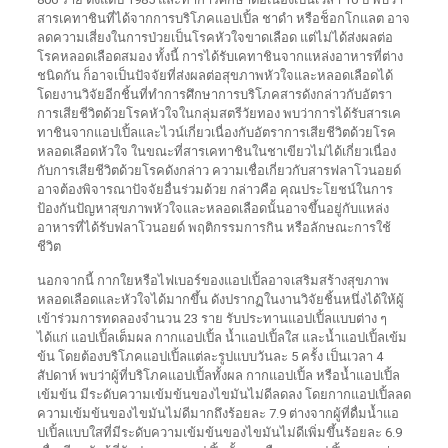
สารเคทาชินที่ได้จากการบริโภคแอปเปิ้ล ชาดำ หรือช็อกโกแลต อาจ
ลดความเสี่ยงในการป่วยเป็นโรคหัวใจขาดเลือด แต่ไม่ได้ส่งผลต่อ
โรคหลอดเลือดสมอง ทั้งนี้ การได้รับเคทาชินจากแหล่งอาหารที่ต่าง
ชนิดกัน ก็อาจเป็นปัจจัยที่ส่งผลต่อสุขภาพหัวใจและหลอดเลือดได้
โดยงานวิจัยอีกชิ้นที่ทำการศึกษาการบริโภคสารดังกล่าวกับอัตรา
การเสียชีวิตด้วยโรคหัวใจในกลุ่มสตรีวัยทอง พบว่าการได้รับสารเค
ทาชินจากแอปเปิ้ลและไวน์เกี่ยวเนื่องกับอัตราการเสียชีวิตด้วยโรค
หลอดเลือดหัวใจ ในขณะที่สารเคทาชินในชาเขียวไม่ได้เกี่ยวเนื่อง
กับการเสียชีวิตด้วยโรคดังกล่าว ความเชื่อเกี่ยวกับสารฟลาโวนอยด์
อาจต้องพิจารณาปัจจัยอื่นร่วมด้วย กล่าวคือ คุณประโยชน์ในการ
ป้องกันปัญหาสุขภาพหัวใจและหลอดเลือดนั้นอาจขึ้นอยู่กับแหล่ง
อาหารที่ได้รับฟลาโวนอยด์ พฤติกรรมการกิน หรือลักษณะการใช้
ชีวิต
นอกจากนี้ กากใยหรือไฟเบอร์ของแอปเปิ้ลอาจเสริมสร้างสุขภาพ
หลอดเลือดและหัวใจได้มากขึ้น ดังปรากฏในงานวิจัยชิ้นหนึ่งได้ให้ผู้
เข้าร่วมการทดลองจำนวน 23 ราย รับประทานแอปเปิ้ลแบบต่าง ๆ
ได้แก่ แอปเปิ้ลเต็มผล กากแอปเปิ้ล น้ำแอปเปิ้ลใส และน้ำแอปเปิ้ลเข้ม
ข้น โดยต้องบริโภคแอปเปิ้ลแต่ละรูปแบบวันละ 5 ครั้ง เป็นเวลา 4
สัปดาห์ พบว่าผู้ที่บริโภคแอปเปิ้ลทั้งผล กากแอปเปิ้ล หรือน้ำแอปเปิ้ล
เข้มข้น มีระดับความเข้มข้นของไขมันไม่ดีลดลง โดยกากแอปเปิ้ลลด
ความเข้มข้นของไขมันไม่ดีมากถึงร้อยละ 7.9 ต่างจากผู้ที่ดื่มน้ำแอ
ปเปิ้ลแบบใสที่มีระดับความเข้มข้นของไขมันไม่ดีเพิ่มขึ้นร้อยละ 6.9