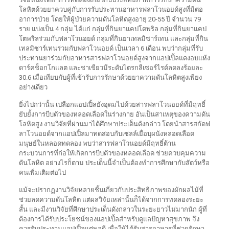
โลหิตด้วยยาควบคู่กับการรับประทานอาหารฟลาโวนอยด์สูงที่มีต่อ
อาการป่วย โดยให้ผู้ป่วยความดันโลหิตสูงอายุ 20-55 ปี จำนวน 79
ราย แบ่งเป็น 4 กลุ่ม ได้แก่ กลุ่มที่กินยาแคปโตพริล กลุ่มที่กินยาแคป
โตพริลร่วมกับฟลาโวนอยด์ กลุ่มที่กินยาเทลมิซาร์เทน และกลุ่มที่กิน
เทลมิซาร์เทนร่วมกับฟลาโวนอยด์ เป็นเวลา 6 เดือน พบว่ากลุ่มที่รับ
ประทานยาร่วมกับอาหารสารฟลาโวนอยด์สูงจากแอปเปิ้ลแดงอบแห้ง
ดาร์คช็อกโกแลต และชาเขียวมีระดับไตรกลีเซอร์ไรด์ลดลงร้อยละ
30.6 เมื่อเทียบกับผู้ที่เข้ารับการรักษาด้วยยาความดันโลหิตสูงเพียง
อย่างเดียว
ยิ่งไปกว่านั้น เปลือกแอปเปิ้ลยังอุดมไปด้วยสารฟลาโวนอยด์ที่มีฤทธิ์
ยับยั้งการบีบตัวของหลอดเลือดในร่างกาย อันเป็นสาเหตุของความดัน
โลหิตสูง งานวิจัยที่ผ่านมาได้ศึกษาประเด็นดังกล่าว โดยนำสารสกัดฟ
ลาโวนอยด์จากแอปเปิ้ลมาทดสอบกับเซลล์เยื่อบุผนังหลอดเลือด
มนุษย์ในหลอดทดลอง พบว่าสารฟลาโวนอยด์มีฤทธิ์ต้าน
กระบวนการที่ก่อให้เกิดการบีบตัวของหลอดเลือด ช่วยควบคุมความ
ดันโลหิต อย่างไรก็ตาม ประเด็นนี้จำเป็นต้องทำการศึกษากับสัตว์หรือ
คนเพิ่มเติมต่อไป
แม้จะปรากฏงานวิจัยหลายชิ้นเกี่ยวกับประสิทธิภาพของผักผลไม้ที่
ช่วยลดความดันโลหิต แต่ผลวิจัยเหล่านั้นก็ได้จากการทดลองระยะ
สั้น และมีงานวิจัยที่ศึกษาประเด็นดังกล่าวในระยะยาวไม่มากนัก ผู้ที่
ต้องการได้รับประโยชน์ของแอปเปิ้ลสำหรับดูแลปัญหาสุขภาพ จึง
ควรรับประทานแอปเปิ้ลแต่พอดี เพื่อให้ได้รับสารอาหารที่ช่วยรักษา