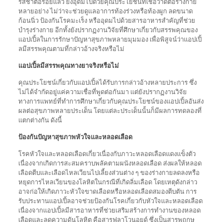
รสชาติอร่อยแล้ว ยังอุดมไปด้วยคุณประโยชน์ที่เชื่อว่าดีต่อร่างกาย
หลายอย่าง ไม่ว่าจะช่วยดูแลอาการท้องร่วงหรือท้องผูก ลดขนาด
ก้อนนิ่ว ป้องกันโรคมะเร็ง หรืออุดมไปด้วยสารอาหารสำคัญที่ช่วย
บำรุงร่างกาย อีกทั้งยังปรากฏงานวิจัยที่ศึกษาเกี่ยวกับสรรพคุณของ
แอปเปิ้ลในการรักษาปัญหาสุขภาพหลายมุมมอง เพื่อพิสูจน์ว่าแอปเปิ้
ลมีสรรพคุณตามที่กล่าวอ้างจริงหรือไม่
แอปเปิ้ลมีสรรพคุณทาง
ยาจริงหรื
อไม่
คุณประโยชน์เกี่ยวกับแอปเปิ้ลได้รับการกล่าวอ้างหลายประการ ซึ่ง
ไม่ได้จำกัดอยู่แค่ความเชื่อที่พูดต่อกันมา แต่ยังปรากฏงานวิจัย
ทางการแพทย์ที่ทำการศึกษาเกี่ยวกับคุณประโยชน์ของแอปเปิ้ลอันส่ง
ผลต่อสุขภาพหลายประเด็น โดยแต่ละประเด็นนั้นก็มีผลการทดลองที่
แตกต่างกัน ดังนี้
ป้องกันปัญหาสุขภาพหัวใจและหลอดเลือด
โรคหัวใจและหลอดเลือดเกี่ยวเนื่องกับภาวะหลอดเลือดแดงแข็งตัว
เนื่องจากเกิดการสะสมคราบพลัคตามผนังหลอดเลือด ส่งผลให้หลอด
เลือดตีบและเลือดไหลเวียนไปเลี้ยงส่วนต่าง ๆ ของร่างกายลดลงหรือ
หยุดการไหลเวียนของโลหิตในกรณีที่เกิดลิ่มเลือด โดยเหตุดังกล่าว
อาจก่อให้เกิดภาวะหัวใจขาดเลือดหรือหลอดเลือดสมองตีบตัน การ
รับประทานแอปเปิ้ลอาจช่วยป้องกันโรคเกี่ยวกับหัวใจและหลอดเลือด
เนื่องจากแอปเปิ้ลมีสารอาหารที่ช่วยเสริมสร้างการทำงานของหลอด
เลือดและลดความดันโลหิต คือสารฟลาโวนอยด์ ซึ่งเป็นสารพฤกษ