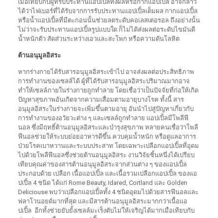
เมื่อเทียบกับผู้ที่รับประทานแอปเปิ้ลทั้งผลหรือกากแอปเปิ้ล อาจกล่าว
ได้ว่าไฟเบอร์ที่ได้รับจากการรับประทานแอปเปิ้ลเต็มผล กากแอปเปิ้ล
หรือน้ำแอปเปิ้ลที่มีตะกอนนั้นช่วยลดระดับคอเลสเตอรอล ถึงอย่างนั้น
ไม่ว่าจะรับประทานแอปเปิ้ลรูปแบบใด ก็ไม่ได้ส่งผลต่อระดับไขมันดี
น้ำหนักตัว สัดส่วนระหว่างเอวและสะโพก หรือความดันโลหิต
ต้านอนุมูลอิสระ
หากร่างกายได้รับสารอนุมูลอิสระเข้าไป อาจส่งผลต่อประสิทธิภาพ
การทำงานของเซลล์ได้ ผู้ที่ได้รับสารอนุมูลอิสระปริมาณมากอาจ
ทำให้เซลล์ภายในร่างกายถูกทำลาย โดยเชื่อว่าเป็นปัจจัยที่ก่อให้เกิด
ปัญหาสุขภาพอันเกิดจากความเสื่อมตามอายุบางโรค ทั้งนี้ สาร
อนุมูลอิสระในร่างกายจะเพิ่มขึ้นตามอายุ อันนำไปสู่ปัญหาเกี่ยวกับ
การทำงานของอวัยวะต่าง ๆ และเซลล์ถูกทำลาย แอปเปิ้ลมีโพลีฟี
นอล ซึ่งมีฤทธิ์ต้านอนุมูลอิสระและบำรุงสุขภาพ หลายคนเชื่อว่าโพลี
ฟีนอลช่วยให้ระบบย่อยอาหารดีขึ้น ควบคุมน้ำหนัก หรือดูแลอาการ
ป่วยโรคเบาหวานและระบบประสาท โดยเฉพาะเปลือกแอปเปิ้ลที่อุดม
ไปด้วยโพลีฟีนอลซึ่งช่วยต้านอนุมูลอิสระ งานวิจัยชิ้นหนึ่งได้เปรียบ
เทียบคุณค่าของสารต้านอนุมูลอิสระจากส่วนต่าง ๆ ของแอปเปิ้ล
ประกอบด้วย เปลือก เนื้อแอปเปิ้ล และเนื้อรวมเปลือกแอปเปิ้ล ของแอ
ปเปิ้ล 4 ชนิด ได้แก่ Rome Beauty, Idared, Cortland และ Golden
Deliciouse พบว่าเปลือกแอปเปิ้ลทั้ง 4 ชนิดอุดมไปด้วยสารฟีนอลและ
ฟลาโวนอยด์มากที่สุด และมีสารต้านอนุมูลอิสระมากกว่าเนื้อแอ
ปเปิ้ล อีกทั้งช่วยยับยั้งเซลล์มะเร็งตับไม่ให้เจริญได้มากเมื่อเทียบกับ