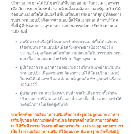
ปริมาณมาก อาจได้รับไซยาไนด์ที่ปล่อยออกมาในกระเพาะอาหาร
เมื่อเกิดการย่อย โดยหน่วยงานด้านสิ่งแวดล้อมจากสหรัฐอเมริกาได้
จัดอันดับแอปเปิ้ลให้เป็นผลไม้ที่ปนเปื้อนสารพิษมากที่สุด ผู้ที่ต้องการ
รับประทานแอปเปิ้ลจึงควรล้างแอปเปิ้ลให้สะอาดก่อนนำมาบริโภค
ทั้งนี้ ผู้ที่ประสบภาวะสุขภาพบางอย่างควรระวังการรับประทานแอ
ปเปิ้ล ดังนี้
สตรีมีครรภ์หรือผู้ที่ให้นมบุตรรับประทานแอปเปิ้ลได้ แต่ควร
เลี่ยงรับประทานแอปเปิ้ลเพื่อหวังผลทางยา เนื่องจากยังไม่
ปรากฏข้อมูลเพียงพอเกี่ยวกับความปลอดภัยในการรับประทาน
แอปเปิ้ลจำนวนมากสำหรับรักษาปัญหาสุขภาพ
ผู้ที่เกิดอาการแพ้อาหารบางอย่างควรปรึกษาแพทย์ก่อนรับประ
ทานแอปเปิ้ล เนื่องจากอาจเกิดอาการแพ้ได้ โดยปรึกษาแพทย์
ในกรณีที่แพ้แอพปริคอต อัลมอนด์ ลูกพลัม พีช ลูกแพร์ หรือสต
รอว์เบอร์รี่
ผู้ป่วยเบาหวานควรสังเกตระดับน้ำตาลในเลือด รวมทั้งจำกัด
ปริมาณการบริโภคแอปเปิ้ลและน้ำแอปเปิ้ล เนื่องจากอาจทำให้
ระดับน้ำตาลในเลือดสูงขึ้นได้
หากใครที่อยากผลิตอาหารเสริมเพื่อการบำรุงต่อมลูกหมาก อาหาร
เสริมผู้ชาย ผลิตกาแฟลดน้ำหนัก ผลิตชาลดน้ำหนัก สามารถติดต่อ
เราได้ทันที เพราะ โรงงานผลิตอาหารเสริม Herb Supplements เรา
เป็น โรงงานผลิตอาหารเสริม ที่ได้คุณภาพ มีมาตรฐาน อีกทั้งยังมีผู้