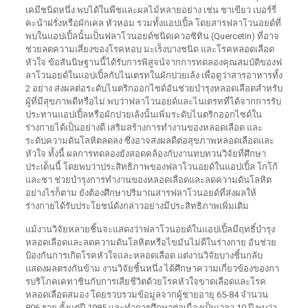
เคมีชนิดหนึ่ง พบได้ในพืชและผลไม้หลายอย่าง เช่น ชาเขียว เบอร์รี่
คะน้าฝรั่งหรือผักเคล หัวหอม รวมทั้งแอปเปิ้ล โดยสารฟลาโวนอยด์ที่
พบในแอปเปิ้ลนั้นเป็นฟลาโวนอยด์ชนิดเควอซิทิน (Quercetin) ที่อาจ
ช่วยลดความเสี่ยงของโรคหอบ มะเร็งบางชนิด และโรคหลอดเลือด
หัวใจ ข้อสันนิษฐานนี้ได้รับการพิสูจน์จากการทดลองคุณสมบัติของฟ
ลาโวนอยด์ในแอปเปิ้ลกับไนเตรทในผักปวยเล้ง เพื่อดูว่าสารอาหารทั้ง
2 อย่าง ส่งผลต่อระดับไนตริกออกไซด์อันช่วยบำรุงหลอดเลือดสำหรับ
ผู้ที่มีสุขภาพดีหรือไม่ พบว่าฟลาโวนอยด์และไนเตรทที่ได้จากการรับ
ประทานแอปเปิ้ลหรือผักปวยเล้งนั้นเพิ่มระดับไนตริกออกไซด์ใน
ร่างกายได้เป็นอย่างดี เสริมสร้างการทำงานของหลอดเลือด และ
ระดับความดันโลหิตลดลง ซึ่งอาจส่งผลดีต่อสุขภาพหลอดเลือดและ
หัวใจ ทั้งนี้ ผลการทดลองยังสอดคล้องกับงานทบทวนวิจัยที่ศึกษา
ประเด็นนี้ โดยพบว่าประสิทธิภาพของฟลาโวนอยด์ในแอปเปิ้ล โกโก้
และชา ช่วยบำรุงการทำงานของหลอดเลือดและลดความดันโลหิต
อย่างไรก็ตาม ยังต้องศึกษาปริมาณสารฟลาโวนอยด์ที่ส่งผลให้
ร่างกายได้รับประโยชน์ดังกล่าวอย่างมีประสิทธิภาพเพิ่มเติม
แม้งานวิจัยหลายชิ้นจะแสดงว่าฟลาโวนอยด์ในแอปเปิ้ลมีฤทธิ์บำรุง
หลอดเลือดและลดความดันโลหิตหรือไขมันไม่ดีในร่างกาย อันช่วย
ป้องกันการเกิดโรคหัวใจและหลอดเลือด แต่งานวิจัยบางชิ้นกลับ
แสดงผลตรงกันข้าม งานวิจัยชิ้นหนึ่ง ได้ศึกษาความเกี่ยวข้องของกา
รบริโภคเคทาชินกับการเสียชีวิตด้วยโรคหัวใจขาดเลือดและโรค
หลอดเลือดสมอง โดยรวบรวมข้อมูลจากผู้ชายอายุ 65-84 จำนวน
806 ราย ตั้งแต่ปี 1985 และทำการศึกษาต่อเนื่องเป็นเวลา 10 ปี พบว่า