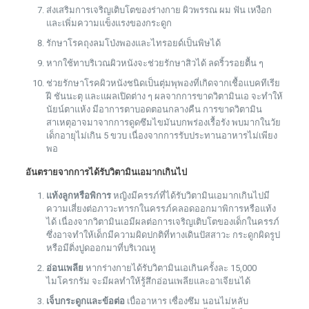
ส่งเสริมการเจริญเติบโตของร่างกาย ผิวพรรณ ผม ฟัน เหงือก
และเพิ่มความแข็งแรงของกระดูก
รักษาโรคถุงลมโป่งพองและไทรอยด์เป็นพิษได้
หากใช้ทาบริเวณผิวหนังจะช่วยรักษาสิวได้ ลดริ้วรอยตื้น ๆ
ช่วยรักษาโรคผิวหนังชนิดเป็นตุ่มพุพองที่เกิดจากเชื้อแบคทีเรีย
ฝี ชันนะตุ และแผลเปิดต่าง ๆ ผลจากการขาดวิตามินเอ จะทำให้
นัยน์ตาแห้ง มีอาการตาบอดตอนกลางคืน การขาดวิตามิน
สาเหตุอาจมาจากการดูดซึมไขมันบกพร่องเรื้อรัง พบมากในวัย
เด็กอายุไม่เกิน 5 ขวบ เนื่องจากการรับประทานอาหารไม่เพียง
พอ
อันตรายจากการได้รับวิตามินเอมากเกินไป
แท้งลูกหรือพิการ
หญิงมีครรภ์ที่ได้รับวิตามินเอมากเกินไปมี
ความเสี่ยงต่อภาวะทารกในครรภ์คลอดออกมาพิการหรือแท้ง
ได้ เนื่องจากวิตามินเอมีผลต่อการเจริญเติบโตของเด็กในครรภ์
ซึ่งอาจทำให้เด็กมีความผิดปกติที่ทางเดินปัสสาวะ กระดูกผิดรูป
หรือมีติ่งปูดออกมาที่บริเวณหู
อ่อนเพลีย
หากร่างกายได้รับวิตามินเอเกินครั้งละ 15,000
ไมโครกรัม จะมีผลทำให้รู้สึกอ่อนเพลียและอาเจียนได้
เจ็บกระดูกและข้อต่อ
เบื่ออาหาร เซื่องซึม นอนไม่หลับ