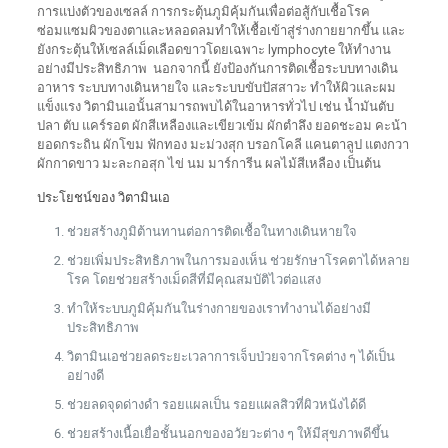
การแบ่งตัวของเซลล์ การกระตุ้นภูมิคุ้มกันเพื่อต่อสู้กับเชื้อโรค
ซ่อมแซมผิวของตาและหลอดลมทำให้เชื้อเข้าสู่ร่างกายยากขึ้น และ
ยังกระตุ้นให้เซลล์เม็ดเลือดขาวโดยเฉพาะ lymphocyte ให้ทำงาน
อย่างมีประสิทธิภาพ นอกจากนี้ ยังป้องกันการติดเชื้อระบบทางเดิน
อาหาร ระบบทางเดินหายใจ และระบบขับปัสสาวะ ทำให้ผิวและผม
แข็งแรง วิตามินเอนั้นสามารถพบได้ในอาหารทั่วไป เช่น น้ำมันตับ
ปลา ตับ แคร์รอต ผักสีเหลืองและเขียวเข้ม ผักตำลึง ยอดชะอม คะน้า
ยอดกระถิน ผักโขม ฟักทอง มะม่วงสุก บรอกโคลี แคนตาลูป แตงกวา
ผักกาดขาว มะละกอสุก ไข่ นม มาร์การีน ผลไม้สีเหลือง เป็นต้น
ประโยชน์ของ วิตามินเอ
ช่วยสร้างภูมิต้านทานต่อการติดเชื้อในทางเดินหายใจ
ช่วยเพิ่มประสิทธิภาพในการมองเห็น ช่วยรักษาโรคตาได้หลาย
โรค โดยช่วยสร้างเม็ดสีที่มีคุณสมบัติไวต่อแสง
ทำให้ระบบภูมิคุ้มกันในร่างกายของเราทำงานได้อย่างมี
ประสิทธิภาพ
วิตามินเอช่วยลดระยะเวลาการเจ็บป่วยจากโรคต่าง ๆ ได้เป็น
อย่างดี
ช่วยลดจุดด่างดำ รอยแผลเป็น รอยแผลสิวที่ผิวหนังได้ดี
ช่วยสร้างเนื้อเยื่อชั้นนอกของอวัยวะต่าง ๆ ให้มีสุขภาพดีขึ้น