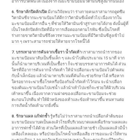
อาการปวดฟันได้ เนื่องจากในมะขามป้อมมีวิตามินซีสูงมากนั่นเอง
6. รักษาลักปิดลักเปิด
มีงานวิจัยพบว่า ร่างกายคนเราสามารถดูดซึม
วิตามินซีจากมะขามป้อมได้ดีกว่าวิตามินซีเม็ดทั่วไป เนื่องจากใน
มะขามป้อมมีสารอื่น ๆ ที่ช่วยให้วิตามินเข้าสู่ร่างกายได้ง่าย ดังนั้นผู้ที่
เป็นโรคลักปิดลักเปิดที่มีอาการเลือดออกตามไรฟัน ซึ่งเป็นโรคที่
ร่างกายขาดวิตามินซีจึงควรทานมะขามป้อมที่มีวิตามินซีสูงเข้าไป
มาก ๆ เพราะสามารถช่วยให้หายจากโรคนี้ได้
7. บรรเทาอาการคันจากเชื้อรา น้ำกัดเท้า
เราสามารถนำรากของ
มะขามป้อมมาสับเป็นชิ้นเล็ก ๆ และนำไปต้มประมาณ 15 นาที จาก
นั้นก็นำมาทาบริเวณที่เป็นเชื้อรา ก็จะช่วยบรรเทาอาการคันได้ ส่วน
ใครที่มีอาการคันจากน้ำกัดเท้า ให้นำเปลือกมะขามป้อมไปตำผสม
กับน้ำเล็กน้อย แล้วนำมาทาบริเวณที่คันก็จะช่วยรักษาได้ หรือหาก
ใครอยากจะฆ่าเชื้อโรคหรือป้องกันน้ำกัดเท้าไว้ก่อน จะนำเปลือก
ของต้นมะขามป้อมไปแช่น้ำ แล้วนำเท้าไปแช่ก็จะช่วยให้ผิวบริเวณ
เท้าหนาขึ้น เนื่องจากความฝาดของเปลือกมะขามป้อมจะช่วย
ตะกอนโปรตีน ทำให้ผิวหนังของเท้าและข้อเท้าหนาขึ้น ทนทานต่อ
การเกิดน้ำกัดเท้ามากยิ่งขึ้น
8. รักษาแผล แก้ฟกช้ำ
รู้หรือไม่ว่าเราสามารถนำเปลือกลำต้นของ
มะขามป้อมมาบดเป็นผงแล้วโรยที่บริเวณบาดแผลเพื่อรักษาแผลและ
อาการฟกช้ำได้ด้วย ส่วนใครที่เป็นแผลแล้วหายช้า เป็นแผลแล้วมีน้ำ
เหลืองไหลเยอะ หรือป่วยเป็นโรคน้ำเหลืองเสีย เราขอแนะนำให้ทาน
มะขามป้อม 1 ลูก ทุกวันหลังอาหาร เพราะในมะขามป้อมมีวิตามิน