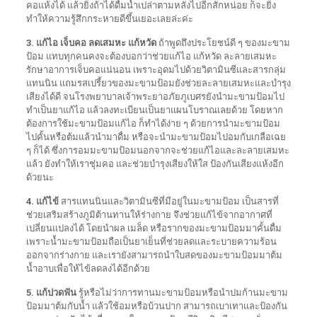
คอแห้งได้ แล้วยิ่งถ้าได้ดื่มน้ำเปล่าตามหลังไปอีกสักหน่อย ก็จะยิ่ง
ทำให้ความรู้สึกกระหายดีขึ้นเยอะเลยล่ะค่ะ
3. แก้ไอ เจ็บคอ ลดเสมหะ แก้หวัด
ถ้าพูดถึงประโยชน์ดี ๆ ของมะขาม
ป้อม แทบทุกคนคงจะต้องบอกว่าช่วยแก้ไอ แก้หวัด ละลายเสมหะ
รักษาอาการเจ็บคอแน่นอน เพราะอุดมไปด้วยวิตามินซีและสารกลุ่ม
แทนนิน แถมรสเปรี้ยวของมะขามป้อมยังช่วยละลายเสมหะและบำรุง
เสียงได้ดี จนโรงพยาบาลเจ้าพระยาอภัยภูเบศรยังนำมะขามป้อมไป
ทำเป็นยาแก้ไอ แล้วลงทะเบียนเป็นยาแผนโบราณเลยด้วย โดยหาก
ต้องการใช้มะขามป้อมแก้ไอ ก็ทำได้ง่าย ๆ ด้วยการนำมะขามป้อม
ไปคั้นหรือต้มแล้วนำมาดื่ม หรือจะนำมะขามป้อมไปอมกับเกลือเฉย
ๆ ก็ได้ ซึ่งการอมมะขามป้อมนอกจากจะช่วยแก้ไอและละลายเสมหะ
แล้ว ยังทำให้เราชุ่มคอ และช่วยบำรุงเสียงให้ใส ป้องกันเสียงแห้งอีก
ด้วยนะ
4. แก้ไข้
สารแทนนินและวิตามินซีที่มีอยู่ในมะขามป้อม เป็นสารที่
ช่วยเสริมสร้างภูมิต้านทานให้ร่างกาย จึงช่วยแก้ไข้จากอากาศที่
เปลี่ยนแปลงได้ โดยนำผล เมล็ด หรือรากของมะขามป้อมมาคั้นดื่ม
เพราะน้ำมะขามป้อมถือเป็นยาเย็นที่ช่วยลดและระบายความร้อน
ออกจากร่างกาย และเรายังสามารถนำใบสดของมะขามป้อมมาต้ม
น้ำอาบเพื่อให้ไข้ลดลงได้อีกด้วย
5. แก้ปวดฟัน
รู้หรือไม่ว่าการทานมะขามป้อมหรือนำปมก้านมะขาม
ป้อมมาต้มกับน้ำ แล้วใช้อมหรือบ้วนปาก สามารถเบาเทาและป้องกัน