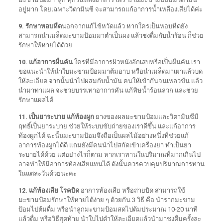
อยู่มาก โดยเฉพาะวิตามินซี จะสามารถแก้อาการน้ำเหลืองเสียได้ค่ะ
9. รักษาหอบหืด
นอกจากแก้ไข้หวัดแล้ว หากใครเป็นหอบหืดยัง
สามารถนำเมล็ดมะขามป้อมมาตำเป็นผง แล้วชงดื่มกับน้ำร้อน ก็ช่วย
รักษาให้หายได้ด้วย
10. แก้อาการผื่นคัน
ใครที่มีอาการผิวหนังอักเสบหรือเป็นผื่นคัน เรา
ขอแนะนำให้นำใบมะขามป้อมมาต้มอาบ หรือนำเมล็ดมาเผาแล้วบด
ให้ละเอียด จากนั้นนำไปผสมกับน้ำมัน คนให้เข้ากันจนเหลวข้น แล้ว
นำมาทาแผล จะช่วยบรรเทาอาการคัน แก้พิษน้ำร้อนลวก และช่วย
รักษาแผลได้
11. เป็นยาระบาย แก้ท้องผูก
ยางของผลมะขามป้อมและวิตามินซีมี
ฤทธิ์เป็นยาระบาย ช่วยให้ระบบขับถ่ายของเราดีขึ้น และแก้อาการ
ท้องผูกได้ ฉะนั้นมะขามป้อมจึงถือเป็นผลไม้อย่างหนึ่งที่ช่วยแก้
อาการท้องผูกได้ดี แถมยังมีคนนำไปสกัดเข้าเครื่องยา ทำเป็นยา
ระบายได้ด้วย แต่อย่างไรก็ตาม หากเราทานในปริมาณที่มากเกินไป
อาจทำให้มีอาการท้องเสียแทนได้ ดังนั้นควรควบคุมปริมาณการทาน
ในแต่ละวันด้วยนะคะ
12. แก้ท้องเสีย โรคบิด
อาการท้องเสีย หรือถ่ายบิด สามารถใช้
มะขามป้อมรักษาให้หายได้ง่าย ๆ ด้วยกัน 3 วิธี คือ นำรากมะขาม
ป้อมไปต้มดื่ม หรือนำลูกมะขามป้อมสดไปต้มประมาณ 10-20 นาที
แล้วดื่ม หรือวิธีสุดท้าย นำใบไปตำให้ละเอียดแล้วนำมาชงดื่มครั้งละ