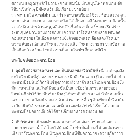
ของมัน แต่คุณรู้หรือไม่ว่ามะขามป้อมนั้น เป็นสมุนไพรที่คนอินเดีย
ใช้มาเป็นพันๆ ปี ซึ่งคนอินเดียเรียกมะขามป้อม
ว่า Amla หรือ Amalaka แปลว่า พยาบาลหรือแม่ ซึ่งสะท้อน สรรพคุณ
ทางยาอันมากมายของมะขามป้อมได้เป็นอย่างดี โดยมะขามป้อมนั้น
อุดมไปด้วยสารต้านอนุมูลอิสระ จึงเชื่อกันว่ามีฤทธิ์ช่วยเสริมสร้าง
ระบบภูมิคุ้มกัน ต้านการอักเสบ ช่วยรักษาโรคหลากหลาย เช่น ลด
คอเลสเตอรอลในเลือด ลดการแข็งตัวของหลอดเลือดแดง โรคเบา
หวาน ตับอ่อนอักเสบ โรคมะเร็ง ท้องเสีย โรคทางสายตา ปวดข้อ ถ่าย
เป็นเลือด โรคอ้วน โรคข้อเข่าเสื่อม หรือฆ่าเชื้อแบคทีเรีย
ประโยชน์ของมะขามป้อม
1. อุดมไปด้วยสารอาหารและเป็นแหล่งของวิตามินซี
เชื่อว่าถ้าพูดถึง
ผลไม้วิตามินซีสูง หลาย ๆ คนคงจะนึกถึงส้ม แต่หารู้ไม่ว่าผลไม้อย่าง
มะขามป้อมนั้นมีวิตามินซีสูงกว่าส้มถึงเท่าตัว แถมในมะขามป้อมยัง
มีสารแทนนินและโพลีฟีนอล ซึ่งเป็นสารป้องกันการสลายตัวของ
วิตามินซี ทำให้วิตามินซีคงตัวอยู่ได้นานอีกด้วย และยังไม่พอแค่นั้น
เพราะมะขามป้อมยังอุดมไปด้วยสารอาหารอื่น ๆ อีกเพียบ ทั้งวิตามิน
เอ วิตามินบี 3 ธาตุเหล็ก แคลเซียม และฟอสฟอรัส เรียกได้ว่าทาน
มะขามป้อมอย่างเดียวก็ได้สารเกือบอาหารครบถ้วนเลย
2. ดับกระหาย
เพียงแค่ทานผลมะขามป้อมสด ๆ ก็ช่วยแก้และลด
อาการกระหายน้ำได้ โดยไม่ต้องนำไปทำเป็นน้ำผลไม้เลยค่ะ เพราะ
เมื่อเรากัดมะขามป้อม น้ำมะขามป้อมที่ซึมออกมาจะช่วยแก้อาการ