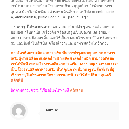
ลิคและสารแทนนินสามารถยับยั้งเซลล์มะเร็งไม่ให้ก่อตัวในร่างกาย
เราได้ แถมมะขามป้อมยังสามารถต้านอนุมูลอิสระได้ดีมาก เพราะ
อุดมไปด้วยวิตามินซีและสารแทนนินที่ประกอบไปด้วย emblicanin
A, emblicanin B, punigluconin และ peduculagin
17. แปรรูปได้หลากหลาย
นอกจากจะกินเปล่า ๆ อร่อยแล้ว มะขาม
ป้อมยังนำไปทำเป็นเครื่องดื่ม หรือแปรรูปเป็นของกินเล่นอร่อย ๆ
อย่าง มะขามป้อมแช่อิ่ม และใช้เป็นยาสมุนไพร ยาแก้ไอ หรือยาสระ
ผม แถมยังนำไปทำเป็นเครื่องสำอางและอาหารเสริมได้อีกด้วย
หากใครที่อยากผลิตอาหารเสริมเพื่อการบำรุงต่อมลูกหมาก อาหาร
เสริมผู้ชาย ผลิตกาแฟลดน้ำหนัก ผลิตชาลดน้ำหนัก สามารถติดต่อ
เราได้ทันที เพราะ โรงงานผลิตอาหารเสริม Herb Supplements เรา
เป็น โรงงานผลิตอาหารเสริม ที่ได้คุณภาพ มีมาตรฐาน อีกทั้งยังมีผู้
เชี่ยวชาญในด้านสารสกัดจากธรรมชาติ เราให้คำปรึกษาคุณฟรี
คลิกที่นี่
ติดตามสาระความรู้เรื่องอื่นๆได้ทางนี้
คลิกเลย
admin1