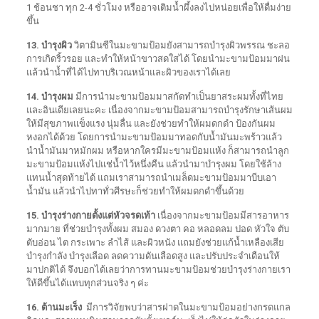
1 ช้อนชา ทุก 2-4 ชั่วโมง หรืออาจเติมน้ำผึ้งลงไปหน่อยเพื่อให้ดื่มง่าย
ขึ้น
13. บำรุงผิว
วิตามินซีในมะขามป้อมยังสามารถบำรุงผิวพรรณ ชะลอ
การเกิดริ้วรอย และทำให้หน้าขาวสดใสได้ โดยนำมะขามป้อมมาฝน
แล้วนำน้ำที่ได้ไปทาบริเวณหน้าและผิวของเราได้เลย
14. บำรุงผม
มีการนำมะขามป้อมมาสกัดทำเป็นยาสระผมทั้งที่ไทย
และอินเดียเลยนะคะ เนื่องจากมะขามป้อมสามารถบำรุงรักษาเส้นผม
ให้มีสุขภาพแข็งแรง นุ่มลื่น และยังช่วยทำให้ผมดกดำ ป้องกันผม
หงอกได้ด้วย โดยการนำมะขามป้อมมาทอดกับน้ำมันมะพร้าวแล้ว
นำน้ำมันมาหมักผม หรือหากใครมีมะขามป้อมแห้ง ก็สามารถนำลูก
มะขามป้อมแห้งไปแช่น้ำไว้หนึ่งคืน แล้วนำมาบำรุงผม โดยใช้ล้าง
แทนน้ำสุดท้ายได้ แถมเราสามารถนำเมล็ดมะขามป้อมมาบีบเอา
น้ำมัน แล้วนำไปทาทั่วศีรษะก็ช่วยทำให้ผมดกดำขึ้นด้วย
15. บำรุงร่างกายตั้งแต่หัวจรดเท้า
เนื่องจากมะขามป้อมมีสารอาหาร
มากมาย ที่ช่วยบำรุงทั้งผม สมอง ดวงตา คอ หลอดลม ปอด หัวใจ ตับ
ตับอ่อน ไต กระเพาะ ลำไส้ และผิวหนัง แถมยังช่วยแก้น้ำเหลืองเสีย
บำรุงกำลัง บำรุงเลือด ลดความดันเลือดสูง และปรับประจำเดือนให้
มาปกติได้ จึงบอกได้เลยว่าการทานมะขามป้อมช่วยบำรุงร่างกายเรา
ให้ดีขึ้นได้แทบทุกส่วนจริง ๆ ค่ะ
16. ต้านมะเร็ง
มีการวิจัยพบว่าสารฝาดในมะขามป้อมอย่างกรดแกล