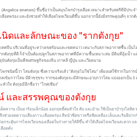
 (
Angelica sinensis
) ขึ้นชื่อว่าเป็นสมุนไพรบำรุงเลือด เหมาะสำหรับสตรีที่มีประจ
ารเลือดพร่อง และยังช่วยทำให้เลือดไหลเวียนดีขึ้น นอกจากนี้ยังมี
สรรพคุณดีๆ จากตั
เนิดและลักษณะของ "รากตังกุย"
เทศจีน บริเวณที่อยู่ระหว่างเขตร้อนและเขตหนาว เหมาะกับสภาพอากาศชื้น เป็นไม้
ากตังกุยที่ดี ก็จำเป็นต้องปลูกในสภาพอากาศที่มีความชื้นเหมาะสม มีดินที่อุ้มน้
จุบันตังกุยเป็นพืชเศรษฐกิจของจีน เกาหลี ญี่ปุ่น และเวียดนาม
รชนิดนี้ว่า โสมตังกุย ซึ่งความจริงแล้ว “
ตังกุยไม่ใช่โสม
” เพียงแต่ใช้รากในกา
ตาลเข้มกว่าโสม มีผิวขรุขระ รากของตังกุยจะมีลักษณะอวบกว่าโสม แบ่งออกเป็น 3
หัวใจ ตังกุยมีอีกชื่อว่า “
โกศเชียง
”
์ และสรรพคุณของตังกุย
สเผ็ดหวาน เป็นยาร้อนเล็กน้อย ออกฤทธิ์ต่อหัวใจ ตับ และม้าม ใช้เป็นยาบำรุงโลหิต ฟอ
จึงช่วยลดความเสี่ยงภาวะเลือดพร่อง สีหน้าซีดขาวหรือซีดเหลือง เล็บและริมฝีปากซี
่วยกระตุ้นการไหลเวียนของเลือดในร่างกายให้ดีขึ้น ทำให้เลือดไหลเวียนสะดวก แล
ลือดคั่ง