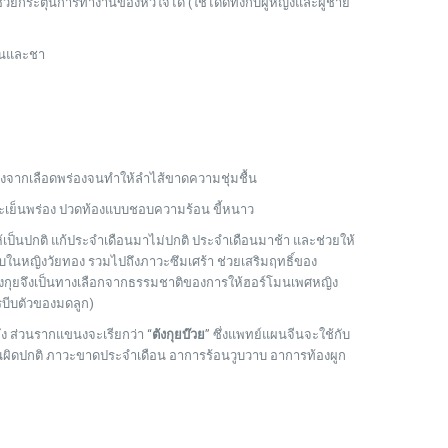
วยกระตุ้นการทำงานของหัวใจได้ (ใช้ได้ดีทั้งกับผู้หญิงและผู้ชาย
ย็นและชา
นื่องจากเลือดพร่องจนทำให้ลำไส้ขาดความชุ่มชื้น
ะเย็นพร่อง ปวดท้องแบบชอบความร้อน ขี้หนาว
ป็นปกติ แก้ประจำเดือนมาไม่ปกติ ประจำเดือนมาช้า และช่วยให้
บในหญิงวัยทอง รวมไปถึงภาวะซึมเศร้า ช่วยเสริมฤทธิ์ของ
 ตังกุยจึงเป็นทางเลือกจากธรรมชาติของการให้ฮอร์โมนเพศหญิง
ารบีบตัวของมดลูก)
ลัง ส่วนรากแขนงจะเรียกว่า “
ตังกุยบ๊วย
” ซึ่งแพทย์แผนจีนจะใช้กับ
ือนผิดปกติ ภาวะขาดประจำเดือน อาการร้อนวูบวาบ อาการท้องผูก