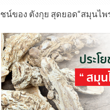
น์ของ ตังกุย สุดยอด“สมุนไพร