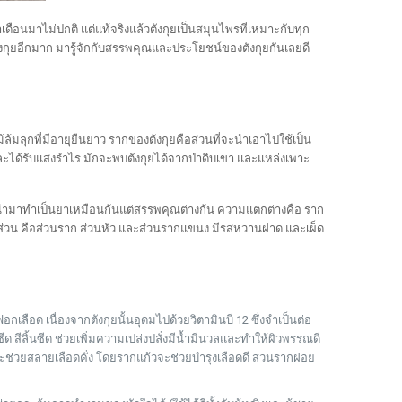
ำเดือนมาไม่ปกติ แต่แท้จริงแล้วตังกุยเป็นสมุนไพรที่เหมาะกับทุก
งกุย
อีกมาก มารู้จักกับ
สรรพคุณและประโยชน์ของตังกุย
กันเลยดี
ล้มลุกที่มีอายุยืนยาว
รากของตังกุย
คือส่วนที่จะนำเอาไปใช้เป็น
ำ และได้รับแสงรำไร มักจะพบตังกุยได้จากป่าดิบเขา และแหล่งเพาะ
รนำมาทำเป็นยาเหมือนกันแต่สรรพคุณต่างกัน ความแตกต่างคือ ราก
 ส่วน คือส่วนราก ส่วนหัว และส่วนรากแขนง มีรสหวานฝาด และเผ็ด
กเลือด เนื่องจากตังกุยนั้นอุดมไปด้วยวิตามินบี 12 ซึ่งจำเป็นต่อ
ด สีลิ้นซีด ช่วยเพิ่มความเปล่งปลั่งมีน้ำมีนวลและทำให้ผิวพรรณดี
ะช่วยสลายเลือดคั่ง โดยรากแก้วจะช่วยบำรุงเลือดดี ส่วนรากฝอย