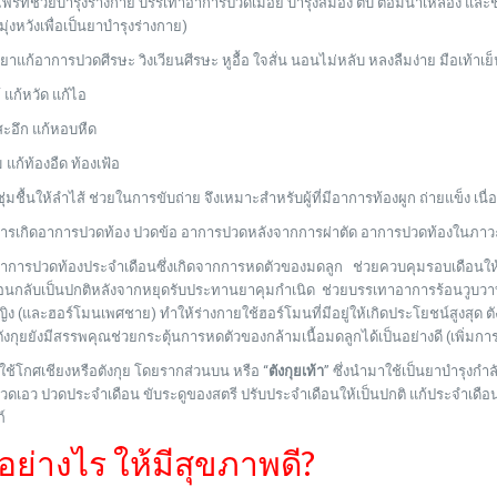
ไพรที่ช่วยบำรุงร่างกาย บรรเทาอาการปวดเมื่อย บำรุงสมอง ตับ ต่อมน้ำเหลือง และช่
่งหวังเพื่อเป็นยาบำรุงร่างกาย)
ยาแก้อาการปวดศีรษะ วิงเวียนศีรษะ หูอื้อ ใจสั่น นอนไม่หลับ หลงลืมง่าย มือเท้าเ
้ แก้หวัด แก้ไอ
ะอึก แก้หอบหืด
 แก้ท้องอืด ท้องเฟ้อ
ุ่มชื้นให้ลำไส้ ช่วยในการขับถ่าย จึงเหมาะสำหรับผู้ที่มีอาการท้องผูก ถ่ายแข็ง เ
การเกิดอาการปวดท้อง ปวดข้อ อาการปวดหลังจากการผ่าตัด อาการปวดท้องในภาว
าการปวดท้องประจำเดือนซึ่งเกิดจากการหดตัวของมดลูก ช่วยควบคุมรอบเดือนให้เ
ดือนกลับเป็นปกติหลังจากหยุดรับประทานยาคุมกำเนิด ช่วยบรรเทาอาการร้อนวูบวา
ง (และฮอร์โมนเพศชาย) ทำให้ร่างกายใช้ฮอร์โมนที่มีอยู่ให้เกิดประโยชน์สูงสุด
ตังกุยยังมีสรรพคุณช่วยกระตุ้นการหดตัวของกล้ามเนื้อมดลูกได้เป็นอย่างดี (เพิ่มก
ช้โกศเชียงหรือตังกุย โดยรากส่วนบน หรือ “
ตังกุยเท้า
” ซึ่งนำมาใช้เป็นยาบำรุงกำ
ปวดเอว ปวดประจำเดือน ขับระดูของสตรี ปรับประจำเดือนให้เป็นปกติ แก้ประจำเด
์
ยอย่างไร ให้มีสุขภาพดี?