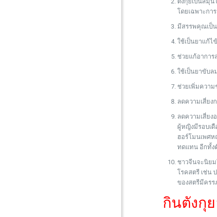
ตังกุยเป็นสมุน
โดยเฉพาะการมุ
มีสรรพคุณเป็น
ใช้เป็นยาแก้ไข
ช่วยแก้อาการส
ใช้เป็นยาขับลม
ช่วยเพิ่มความช
ลดความเสี่ยง
ลดความเสี่ยงอ
ผู้หญิงมีรอบเ
ฮอร์โมนเพศหญิ
ทดแทน อีกทั้ง
ชาวจีนจะนิยมใ
โรคสตรี เช่น 
ของสตรีมีครรภ
กินตังกุ