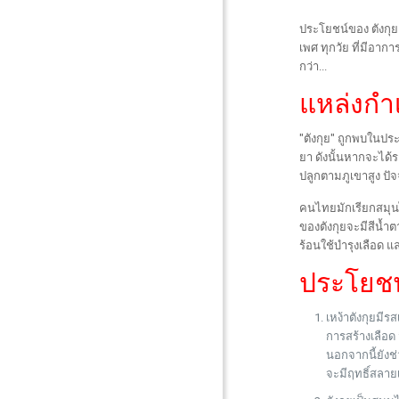
ประโยชน์ของ ตังกุย
เพศ ทุกวัย ที่มีอาก
กว่า...
แหล่งกำ
"
ตังกุย
" ถูกพบในประ
ยา ดังนั้นหากจะได้ร
ปลูกตามภูเขาสูง ปัจ
คนไทยมักเรียกสมุนไพ
ของตังกุยจะมีสีน้ำ
ร้อนใช้บำรุงเลือด และ
ประโยชน
เหง้าตังกุยมีร
การสร้างเลือด 
นอกจากนี้ยังช
จะมีฤทธิ์สลายเ