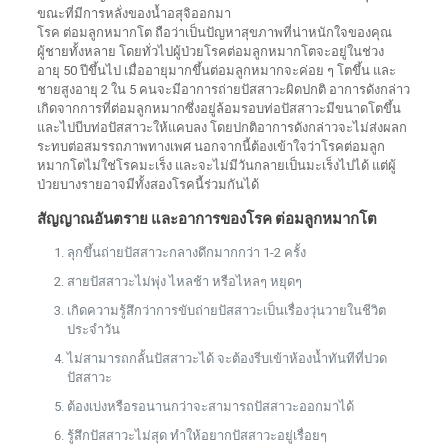
ขณะที่มีการหลั่งของน้ำอสุจิออกมา
โรค ต่อมลูกหมากโต ถือว่าเป็นปัญหาสุขภาพที่น่าหนักใจของคุณ
ผู้ชายทั้งหลาย โดยทั่วไปผู้ป่วยโรคต่อมลูกหมากโตจะอยู่ในช่วง
อายุ 50 ปีขึ้นไป เมื่ออายุมากขึ้นต่อมลูกหมากจะค่อย ๆ โตขึ้น และ
ชายสูงอายุ 2 ใน 5 คนจะมีอาการถ่ายปัสสาวะผิดปกติ อาการดังกล่าว
เกิดจากการที่ต่อมลูกหมากซึ่งอยู่ล้อมรอบท่อปัสสาวะมีขนาดโตขึ้น
และไปบีบท่อปัสสาวะให้แคบลง โดยปกติอาการดังกล่าวจะไม่ส่งผลก
ระทบต่อสมรรถภาพทางเพศ นอกจากนี้ต้องเข้าใจว่าโรคต่อมลูก
หมากโตไม่ใช่โรคมะเร็ง และจะไม่มีวันกลายเป็นมะเร็งไปได้ แต่ผู้
ป่วยบางรายอาจมีทั้งสองโรคนี้ร่วมกันได้
สัญญาณอันตราย และอาการของโรค ต่อมลูกหมากโต
ลุกขึ้นถ่ายปัสสาวะกลางดึกมากกว่า 1-2 ครั้ง
สายปัสสาวะไม่พุ่ง ไหลช้า หรือไหลๆ หยุดๆ
เกิดความรู้สึกว่าการขับถ่ายปัสสาวะเป็นเรื่องวุ่นวายในชีวิต
ประจำวัน
ไม่สามารถกลั้นปัสสาวะได้ จะต้องรีบเข้าห้องน้ำทันทีที่ปวด
ปัสสาวะ
ต้องเบ่งหรือรอนานกว่าจะสามารถปัสสาวะออกมาได้
รู้สึกปัสสาวะไม่สุด ทำให้อยากปัสสาวะอยู่เรื่อยๆ