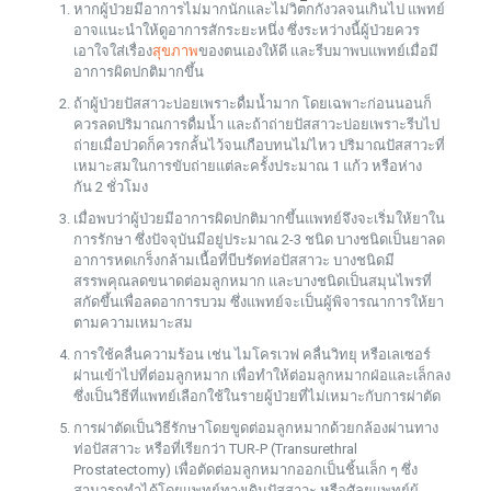
หากผู้ป่วยมีอาการไม่มากนักและไม่วิตกกังวลจนเกินไป แพทย์
อาจแนะนำให้ดูอาการสักระยะหนึ่ง ซึ่งระหว่างนี้ผู้ป่วยควร
เอาใจใส่เรื่อง
สุขภาพ
ของตนเองให้ดี และรีบมาพบแพทย์เมื่อมี
อาการผิดปกติมากขึ้น
ถ้าผู้ป่วยปัสสาวะบ่อยเพราะดื่มน้ำมาก โดยเฉพาะก่อนนอนก็
ควรลดปริมาณการดื่มน้ำ และถ้าถ่ายปัสสาวะบ่อยเพราะรีบไป
ถ่ายเมื่อปวดก็ควรกลั้นไว้จนเกือบทนไม่ไหว ปริมาณปัสสาวะที่
เหมาะสมในการขับถ่ายแต่ละครั้งประมาณ 1 แก้ว หรือห่าง
กัน 2 ชั่วโมง
เมื่อพบว่าผู้ป่วยมีอาการผิดปกติมากขึ้นแพทย์จึงจะเริ่มให้ยาใน
การรักษา ซึ่งปัจจุบันมีอยู่ประมาณ 2-3 ชนิด บางชนิดเป็นยาลด
อาการหดเกร็งกล้ามเนื้อที่บีบรัดท่อปัสสาวะ บางชนิดมี
สรรพคุณลดขนาดต่อมลูกหมาก และบางชนิดเป็นสมุนไพรที่
สกัดขึ้นเพื่อลดอาการบวม ซึ่งแพทย์จะเป็นผู้พิจารณาการให้ยา
ตามความเหมาะสม
การใช้คลื่นความร้อน เช่น ไมโครเวฟ คลื่นวิทยุ หรือเลเซอร์
ผ่านเข้าไปที่ต่อมลูกหมาก เพื่อทำให้ต่อมลูกหมากฝ่อและเล็กลง
ซึ่งเป็นวิธีที่แพทย์เลือกใช้ในรายผู้ป่วยที่ไม่เหมาะกับการผ่าตัด
การผ่าตัดเป็นวิธีรักษาโดยขูดต่อมลูกหมากด้วยกล้องผ่านทาง
ท่อปัสสาวะ หรือที่เรียกว่า TUR-P (Transurethral
Prostatectomy) เพื่อตัดต่อมลูกหมากออกเป็นชิ้นเล็ก ๆ ซึ่ง
สามารถทำได้โดยแพทย์ทางเดินปัสสาวะ หรือศัลยแพทย์ผู้