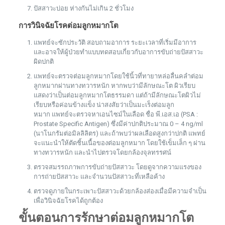
ปัสสาวะบ่อย ห่างกันไม่เกิน 2 ชั่วโมง
การวินิจฉัยโรคต่อมลูกหมากโต
แพทย์จะซักประวัติ สอบถามอาการ ระยะเวลาที่เริ่มมีอาการ
และอาจให้ผู้ป่วยทำแบบทดสอบเกี่ยวกับอาการขับถ่ายปัสสาวะ
ผิดปกติ
แพทย์จะตรวจต่อมลูกหมากโดยใช้นิ้วที่ทายาหล่อลื่นคลำต่อม
ลูกหมากผ่านทางทวารหนัก หากพบว่ามีลักษณะโต ผิวเรียบ
แสดงว่าเป็นต่อมลูกหมากโตธรรมดา แต่ถ้ามีลักษณะโตผิวไม่
เรียบหรือค่อนข้างแข็ง น่าสงสัยว่าเป็นมะเร็งต่อมลูก
หมาก แพทย์จะตรวจหาเอนไซม์ในเลือด ชื่อ พี.เอส.เอ (PSA :
Prostate Specific Antigen) ซึ่งมีค่าปกติประมาณ 0 – 4 ng/ml
(นาโนกรัมต่อมิลลิลิตร) และถ้าพบว่าผลเลือดสูงกว่าปกติ แพทย์
จะแนะนำให้ตัดชิ้นเนื้อของต่อมลูกหมาก โดยใช้เข็มเล็ก ๆ ผ่าน
ทางทวารหนัก และนำไปตรวจโดยกล้องจุลทรรศน์
ตรวจสมรรถภาพการขับถ่ายปัสสาวะ โดยดูจากความแรงของ
การถ่ายปัสสาวะ และจำนวนปัสสาวะที่เหลือค้าง
ตรวจดูภายในกระเพาะปัสสาวะด้วยกล้องส่องเมื่อมีความจำเป็น
เพื่อวินิจฉัยโรคได้ถูกต้อง
ขั้นตอนการรักษาต่อมลูกหมากโต