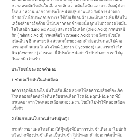
ช่วยลดระดับไขมันในเลือด ระดับความดันโลหิต และอาจดีต่อผู้ป่วย
โรคเบาหวาน นอกจากประโยชน์ต่อสุขภาพแล้ว ยังมีการนำดอก
คำฝอยไปใช้ประกอบอาหาร ใช้เป็นสีย้อมผ้า และเป็นสารเพิ่มสีสันใน
เครื่องสำอางอีกด้วย น้ำมันจากดอกคำฝอยนั้นอุดมไปด้วยกรดไขมัน
ไลโนเลอิก (Linoleic Acid) และกรดโอเลอิก (Oleic Acid) กรดปาลมิ
ติก (Palmitic Acid) กรดสเตียริก (Stearic Acid) รวมถึงกรดไขมัน
ชนิดอื่น ๆ อีกหลายชนิด ส่วนเมล็ดของดอกคำฝอยประกอบไปด้วย
สารกลุ่มลิกแนน ไกลโคไซด์ (Lignan Glycoside) และสารเซโรโท
นิน (Serotonin) สารเหล่านี้มีประโยชน์อย่างไรกับร่างกาย เราไปดู
กันเลยดีกว่าครับ
ประโยชน์ของ ดอกคำฝอย
1.ช่วยลดไขมันในเส้นเลือด
ลดการอุดตันของไขมันในเส้นเลือด ส่งผลให้ลดความเสี่ยงที่จะเกิด
โรคหลอดเลือดหัวใจตีบ หรือขาดเลือด โรคอัมพฤกษ์-อัมพาต ที่มี
สาเหตุมาจากโรคหลอดเลือดสมองเพราะไขมันไปทำให้หลอดเลือด
แข็งตัว
2.เป็นยาแผนโบราณสำหรับผู้หญิง
ตามตำรายาแผนไทยนิยมให้ผู้หญิงที่มีอาการประจำเดือนมาไม่ปกติ
หรือปวดท้องประจำเดือนเป็นประจำ ให้นำดอกคำฝอยมาต้มน้ำดื่ม