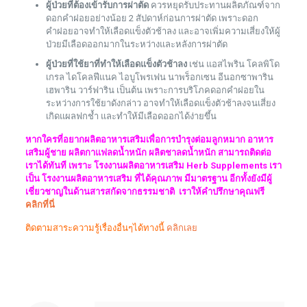
ผู้ป่วยที่ต้องเข้ารับการผ่าตัด
ควรหยุดรับประทานผลิตภัณฑ์จาก
ดอกคำฝอยอย่างน้อย 2 สัปดาห์ก่อนการผ่าตัด เพราะดอก
คำฝอยอาจทำให้เลือดแข็งตัวช้าลง และอาจเพิ่มความเสี่ยงให้ผู้
ป่วยมีเลือดออกมากในระหว่างและหลังการผ่าตัด
ผู้ป่วยที่ใช้ยาที่ทำให้เลือดแข็งตัวช้าลง
เช่น แอสไพริน โคลพิโด
เกรล ไดโคลฟีแนค ไอบูโพรเฟน นาพร็อกเซน อีนอกซาพาริน
เฮพาริน วาร์ฟาริน เป็นต้น เพราะการบริโภคดอกคำฝอยใน
ระหว่างการใช้ยาดังกล่าว อาจทำให้เลือดแข็งตัวช้าลงจนเสี่ยง
เกิดแผลฟกช้ำ และทำให้มีเลือดออกได้ง่ายขึ้น
หากใครที่อยากผลิตอาหารเสริมเพื่อการบำรุงต่อมลูกหมาก อาหาร
เสริมผู้ชาย ผลิตกาแฟลดน้ำหนัก ผลิตชาลดน้ำหนัก สามารถติดต่อ
เราได้ทันที เพราะ โรงงานผลิตอาหารเสริม Herb Supplements เรา
เป็น โรงงานผลิตอาหารเสริม ที่ได้คุณภาพ มีมาตรฐาน อีกทั้งยังมีผู้
เชี่ยวชาญในด้านสารสกัดจากธรรมชาติ เราให้คำปรึกษาคุณฟรี
คลิกที่นี่
ติดตามสาระความรู้เรื่องอื่นๆได้ทางนี้
คลิกเลย