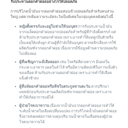
รับประทานดอกคำฝอยอย่างไรให้ปลอดภัย
การบริโภคน้ำมันจากดอกคำฝอยค่อนข้างปลอดภัยสำหรับคนส่วน
ใหญ่ แต่ควรเพิ่มความระมัดระวังเป็นพิเศษในกลุ่มบุคคลดังต่อไปนี้
หญิงตั้งครรภ์และอยู่ในช่วงให้นมบุตร
การรับประทานน้ำมัน
จากเมล็ดดอกคำฝอยอาจปลอดภัยสำหรับผู้ที่กำลังตั้งครรภ์ แต่
ห้ามรับประทานดอกคำฝอย เพราะอาจทำให้มดลูกบีบตัวหรือ
เป็นเหตุให้แท้งลูก ส่วนผู้ที่กำลังให้นมบุตร ควรหลีกเลี่ยงการใช้
ผลิตภัณฑ์จากดอกคำฝอย เนื่องจากมีข้อมูลด้านความปลอดภัย
ไม่เพียงพอ
ผู้ที่เผชิญภาวะมีเลือดออก
เช่น โรคริดสีดวงทวาร มีแผลใน
กระเพาะอาหาร แผลในลำไส้ หรือมีความผิดปกติในการแข็งตัว
ของเลือด ห้ามรับประทานดอกคำฝอย เพราะอาจทำให้เลือด
แข็งตัวช้าลง
ผู้ที่แพ้ดอกคำฝอยหรือพืชในตระกูลทานตะวัน
ควรปรึกษา
แพทย์ก่อนรับประทานผลิตภัณฑ์จากดอกคำฝอย เพราะอาจ
ทำให้เกิดอาการแพ้ได้
ผู้ป่วยโรคเบาหวาน
เนื่องจากน้ำมันจากดอกคำฝอยอาจทำให้
ระดับน้ำตาลในเลือดเปลี่ยนแปลง การบริโภคน้ำมันดอกคำฝอย
จึงอาจส่งผลต่อการควบคุมปริมาณน้ำตาลในเลือดของผู้ป่วย
โรคเบาหวานได้