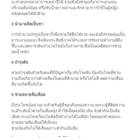
จะช่วยบรรเทาอาการเหล่านี้ได้ รวมทั้งยังช่วยแก้อาการจุกแน่น
บริเวณท้องน้อย หรือขับน้ำคาวปลาและรักษาอาการไข้ในผู้หญิง
หลังคลอดได้อีกด้วย
3.นำมาผลิตเป็นชา
การนำมาแปรรูปเป็นชาก็เพื่อช่วยให้ดื่มได้ง่าย และยังมีสรรพคุณเป็น
ยาระบายอ่อนๆ จึงเพิ่มประสิทธิภาพให้ระบบการขับถ่ายทำงานดียิ่ง
ขึ้น และลดการเพิ่มจำนวนไขมันในร่างกาย ซึ่งเป็นผลดีต่อการช่วย
ลดน้ำหนัก
4.บำรุงตับ
ช่วยบำรุงตับสำหรับคนที่มีปัญหาเกี่ยวกับโรคตับ ป้องกันโรคดีซ่าน
รวมถึงแก้อาการตัวเหลืองในคนที่ตัวบวม หรือไตไม่ดี ลดความเสื่อม
ที่อาจเกิดขึ้นกับไต
5.ช่วยสลายลิ่มเลือด
มีประโยชน์อย่างมากสำหรับผู้ที่ชอบกินของหวาน เพราะผู้ที่ติดหวาน
จะมีระดับน้ำตาลในเลือดสูง ทำให้เลือดเหนียวข้น จับตัวกันเป็นลิ่ม
เลือด ระบบไหลเวียนโลหิตจึงทำงานได้ไม่ดีนัก โดยดอกคำฝอยจะ
ช่วยสลายลิ่มเลือดให้เล็กลง
ช่วยป้องกันไม่ให้เลือดเกาะตัวกันเป็นลิ่ม