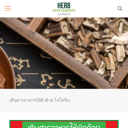
เตินสารอาหารให้ผิวด้วย ไลโคปีน