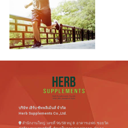
บริษัท เฮิร์บ ซัพพลิเม้นส์ จำกัด
Herb Supplements Co.,Ltd.
สำนักงานใหญ่ :เลขที่ 96/58 หมู่ 8 อาคารเอฟ6 ซอยวัด