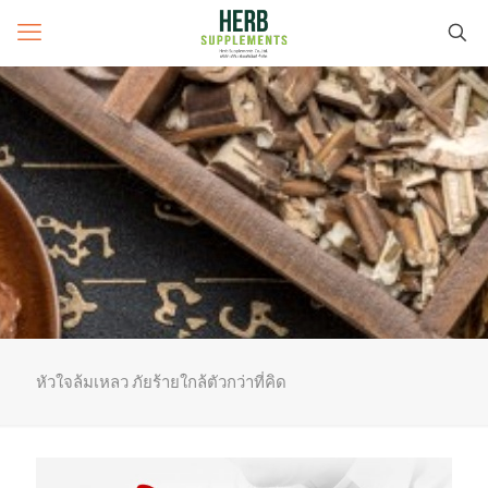
หัวใจล้มเหลว ภัยร้ายใกล้ตัวกว่าที่คิด