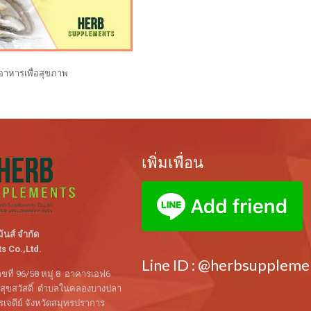
าหารเพื่อสุขภาพ
เพิ่มเพื่อน
ม้นส์ จำกัด
 Co.,Ltd.
Line ID : @herbsuppleme
ขที่ 96/58 หมู่ 8 อาคารเอฟ6
นสุขสวัสดิ์ ตำบลในคลองบางปลา
จดีย์ จังหวัดสมุทรปราการ