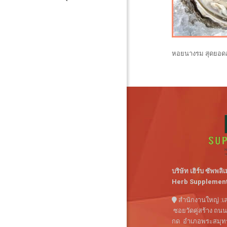
หอยนางรม สุดยอดอ
บริษัท เฮิร์บ ซัพพลิเ
Herb Supplements
สำนักงานใหญ่ :เล
ซอยวัดคู่สร้าง ถน
กด อำเภอพระสมุทรเ