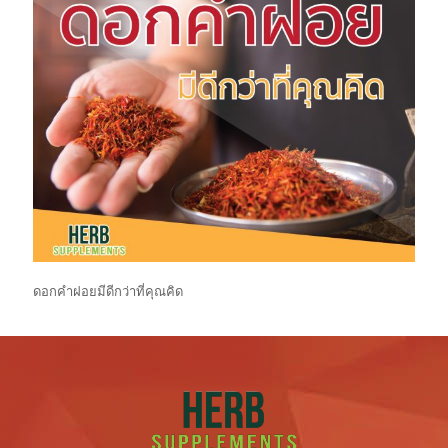
ดอกคำฝอยมีดีกว่าที่คุณคิด