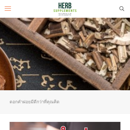
ดอกคำฝอยมีดีกว่าที่คุณคิด